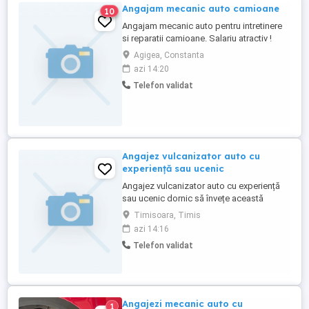
Angajam mecanic auto camioane
10
Angajam mecanic auto pentru intretinere
si reparatii camioane. Salariu atractiv !
Detalii la :
Agigea, Constanta
azi 14:20
Telefon validat
Angajez vulcanizator auto cu
experiență sau ucenic
Angajez vulcanizator auto cu experiență
sau ucenic dornic să învețe această
meserie. Tel.
Timisoara, Timis
azi 14:16
Telefon validat
Angajezi mecanic auto cu
1