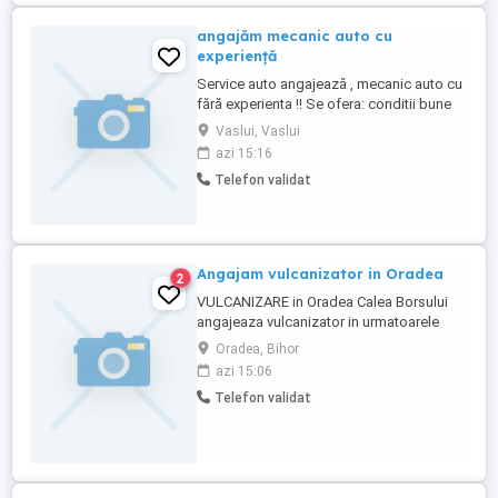
angajăm mecanic auto cu
experiență
Service auto angajează , mecanic auto cu
fără experienta !! Se ofera: conditii bune
de munca salariul atractiv ! contract de
Vaslui, Vaslui
muncă! Daca esti interesat si ai nevoie de
azi 15:16
mai multe detalii , contacteaza ne la
Telefon validat
Gabriel!!! ... Se oferă seriozitate maxima!!!
Angajam vulcanizator in Oradea
2
VULCANIZARE in Oradea Calea Borsului
angajeaza vulcanizator in urmatoarele
conditii: - Oferim : - salariu motivant , platit
Oradea, Bihor
la timp, stabilitate si un mediu de cu
azi 15:06
echipamente profesionale; - loc de munca
Telefon validat
sigur si contract de munca pe perioada
nedeterminata ; Cerem: - Experienta in
montarea anvelopelor ...