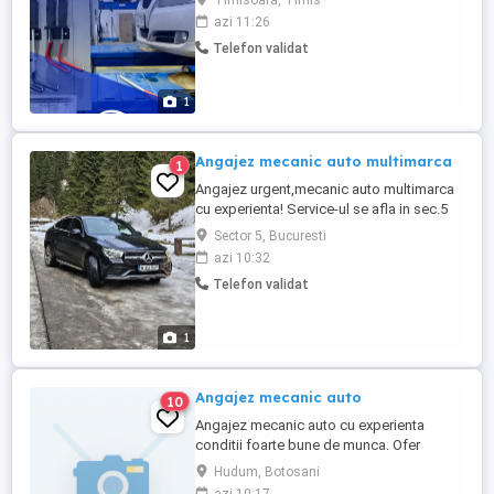
Timisoara, Timis
azi 11:26
Telefon validat
1
Angajez mecanic auto multimarca
1
Angajez urgent,mecanic auto multimarca
cu experienta! Service-ul se afla in sec.5
Bucuresti salariu fix + carte de munca
Sector 5, Bucuresti
plătită de către noi. Rog si ofer seriozitate.
azi 10:32
Telefon validat
1
Angajez mecanic auto
10
Angajez mecanic auto cu experienta
conditii foarte bune de munca. Ofer
contract full time .salariul este procentual
Hudum, Botosani
si se ofera la sfirsit de