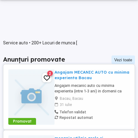
Service auto • 200+ Locuri de munca [
Anunțuri promovate
Vezi toate
Angajam MECANIC AUTO cu minima
2
experienta Bacau
Angajam mecanic auto cu minima
experienta (intre 1-3 ani) in domenii ca
vulcanizare sau mecanica auto. Posibilitati
Bacau, Bacau
de dezvoltare profesionala.
31 iulie
Telefon validat
Repostat automat
Promovat