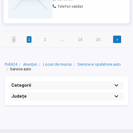
la tel. pentru mai multe detalii. Te
Telefon validat
așteptăm în echipa noastră!
›
‹
1
2
…
14
15
Publi24
Anunțuri
Locuri de munca
Service si spalatorie auto
Service auto
Categorii
Județe