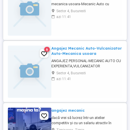
mecanica usoara-Mecanic Auto cu
experienta sos Giurgiului TOPORASI!OFER
Sector 4, Bucuresti
SI CAZARE!
azi 11:41
Angajez Mecanic Auto-Vulcanizator
6
Auto-Mecanica usoara
ANGAJEZ PERSONAL-MECANIC AUTO CU
EXPERIENTA,VULCANIZATOR
AUTO,MECANICA USOARA.rog si ofer
Sector 4, Bucuresti
seriozitate!zona sos GIURGIULUI.
azi 11:41
SALARIU ATRACTIV.OFER SI CAZARE
DACA ESTE NEVOIE!
angajez mecanic
dacă vrei să lucrez într-un atelier
competitiv și cu un salariu atractiv în
orașul Timișoara