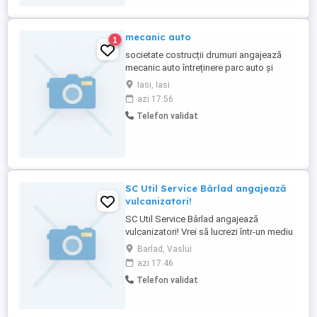
mecanic auto
1
societate costrucții drumuri angajează
mecanic auto întreținere parc auto și
utilaje . Salariu motivant în funcție de
Iasi, Iasi
experienta
azi 17:56
Telefon validat
SC Util Service Bârlad angajează
vulcanizatori!
SC Util Service Bârlad angajează
vulcanizatori! Vrei să lucrezi într-un mediu
profesionist și să fii bine plătit pentru
Barlad, Vaslui
efortul și dorința ta de a învăța? La SC Util
azi 17:46
Service apreciem ambiția și seriozitatea!
Telefon validat
Oferim: Salarii atractive, direct
proporționale cu implicarea și dorința de a
învăța ...