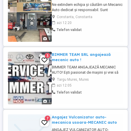
Ne extindem echipa și căutăm un Mecanic
Auto dedicat și responsabil. Sunt
bineveniți atât candidații cu experiență
Constanta, Constanta
solidă în domeniu, cât și cei aflați la
azi 12:20
început de carieră, care dețin cunoștințe
Telefon validat
de bază și își doresc să învețe și să se
dezvolte profesional. Cerințe: Cunoștințe
1
de mecanică auto; Seriozitate, ...
BIMMER TEAM SRL angajează
3
mecanic auto !
BIMMER TEAM ANGAJEAZĂ MECANIC
AUTO! Ești pasionat de mașini și vrei să
lucrezi într-un service unde
Targu Mures, Mures
profesionalismul, seriozitatea și pasiunea
azi 12:05
pentru auto fac diferența? BIMMER TEAM
Telefon validat
își mărește echipa și caută un Mecanic
Auto dedicat, priceput și dornic de muncă!
1
Cerințe: Experiență în domeniul ...
Angajez Vulcanizator auto-
7
mecanica usoara-MECANIC auto
ANGAJEZ VULCANIZATOR AUTO-