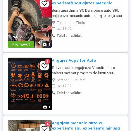
experiență sau ajutor mecanic
Bună ziua ,firma SC Dani piese auto SRL
anjajeaza mecanic auto cu experiență sau
ajutor mecanic punctul de lucru situat pe
Timisoara, Timis
calea sagului 157
azi 13:02
Telefon validat
Promovat
5
Angajez Vopsitor Auto
2
Service auto angajeaza Vopsitor auto
salariu motivat program de lucru 9:00-
18:00 pauza de masa 30 min
Sector 5, Bucuresti
azi 12:32
Telefon validat
1
Angajam mecanic auto cu
4
experienta sau experienta minima