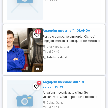
azi 10:17
saptamina.echipamente noi de munca.
Angajăm mecanic în OLANDA
11
Pentru o companie din nordul Olandei,
angajăm mecanici sau ajutor de mecanici,
în ateliere (stații ITP). permisul de
Cluj-Napoca, Cluj
conducere reprezintă un avantaj. SE
azi 09:40
OFERĂ: loc de muncă într-un colectiv
Telefon validat
plăcut cazare în case, cu toate utilitățile
incluse (electricitate, internet, apă curentă,
televiziune) 110 ...
1
Angajam mecanic auto si
2
vulcanizator
Angajam mecanic auto și lucrător
vulcanizare. Căutăm persoane serioase,
implicate și responsabile. Dacă ești
Galati, Galati
interesat, lasă-ne un mesaj sau sună direct
azi 08:03