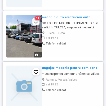
mecanic auto electrician auto
11
SC TOLEDO MOTOR ECHIPAMENT SRL cu
sediul in TULCEA, angajează mecanici
auto, electrician auto, condiții excelente
Tulcea, Tulcea
de munca si salariu atractiv! În cadrul
azi 19:44
service-ului se execută lucrări generale de
Telefon validat
mecanică: revizii, reparații articulații,
elemente suspensie, frânare și direcție,
distribuții, ambreiaje,reparații ...
1
angajez mecanic pentru camioane
mecanic pentru camioane Râmnicu Vâlcea
Ramnicu Valcea, Valcea
azi 18:22
Telefon validat