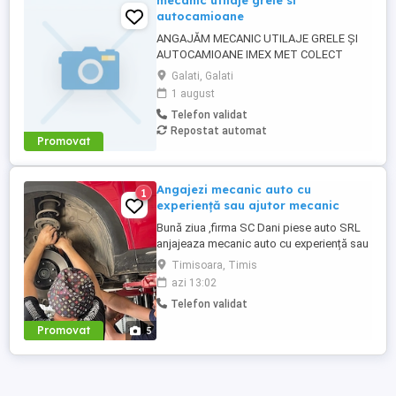
mecanic utilaje grele si
autocamioane
ANGAJĂM MECANIC UTILAJE GRELE ȘI
AUTOCAMIOANE IMEX MET COLECT
DEȘEURI SRL angajează mecanic cu
Galati, Galati
experiență pentru întreținerea și repararea
1 august
utilajelor și autovehiculelor din parcul
Telefon validat
propriu. Echipamente: * Autocamioane
Repostat automat
MAN și DAF; * Autobasculante articulate
Promovat
de aproximativ 40 tone; * Manipulatoare
de ...
Angajezi mecanic auto cu
1
experiență sau ajutor mecanic
Bună ziua ,firma SC Dani piese auto SRL
anjajeaza mecanic auto cu experiență sau
ajutor mecanic punctul de lucru situat pe
Timisoara, Timis
calea sagului 157
azi 13:02
Telefon validat
Promovat
5