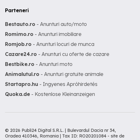
Parteneri
Bestauto.ro
- Anunturi auto/moto
Romimo.ro
- Anunturi imobiliare
Romjob.ro
- Anunturi locuri de munca
Cazare24.ro
- Anunturi cu oferte de cazare
Bestbike.ro
- Anunturi moto
Animalutul.ro
- Anunturi gratuite animale
Startapro.hu
- Ingyenes Apróhirdetés
Quoka.de
- Kostenlose Kleinanzeigen
© 2026 Publi24 Digital S.R.L. | Bulevardul Dacia nr 34,
Oradea 410346, Romania | Tax ID: RO20201084 -
site de