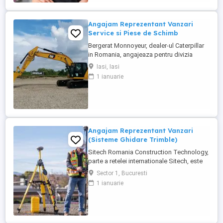
principale: - Efectueaza diagnoza tehnica
(mecanica, electrica, ...
Angajam Reprezentant Vanzari
Service si Piese de Schimb
Bergerat Monnoyeur, dealer-ul Caterpillar
in Romania, angajeaza pentru divizia
Eneria (motoare si generatoare) -
Iasi, Iasi
Reprezentant Vanzari Service pentru zona
1 ianuarie
Moldova. Studii superioare finalizate în
domeniul electro-mecanic; Experiență în
vânzări tehnice de minim 3 ani, ...
Angajam Reprezentant Vanzari
(Sisteme Ghidare Trimble)
Sitech Romania Construction Technology,
parte a retelei internationale Sitech, este
unicul dealer Trimble pentru sisteme de
Sector 1, Bucuresti
ghidare automata a utilajelor de
1 ianuarie
constructii si topografie de santier, pe
teritoriul Romaniei si al Republicii
Moldova. Suntem in cautarea unui ...