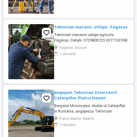
teritoriul Romaniei si al Republicii
Moldova. Suntem in cautarea unui ...
Tehnician mecanic utilaje- Fagaras
Tehnician mecanic utilaje agricole
Făgăraș- Detalii: 0729800725 0377102598
Locație: Făgăraș, județul Brașov Program:
Fagaras, Brasov
Luni Vineri, 08:00 17:00 Despre rol Căutăm
1 ianuarie
un tehnician pentru utilaje agricole,
pasionat de mecanică grea, care să se
alăture unei echipe internaționale de
service. Vei lucra ...
Angajam Tehnician Interventii
Caterpillar Piatra Neamt
Bergerat Monnoyeur, dealer-ul Caterpillar
in Romania, angajeaza Tehnician
Electromecanic pentru interventii pe teren.
Piatra Neamt, Neamt
Pozitiile sunt cadrul diviziei de utilaje
1 ianuarie
Caterpillar. Zona pentru care recrutam este
Piatra Neamt si zonele invecinate. Studii