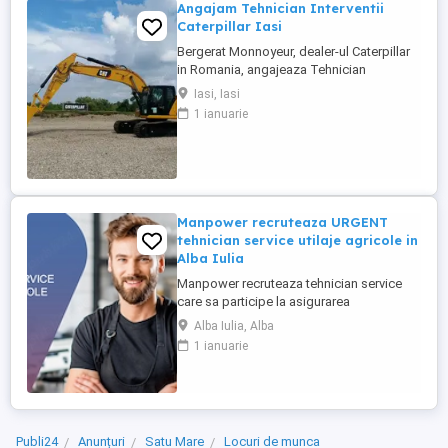
Angajam Tehnician Interventii
Caterpillar Iasi
Bergerat Monnoyeur, dealer-ul Caterpillar
in Romania, angajeaza Tehnician
Electromecanic pentru interventii pe teren.
Iasi, Iasi
Pozitiile sunt cadrul diviziei de utilaje
1 ianuarie
Caterpillar sau in cadrul diviziei de
motoare si generatoare. Zona pentru care
recrutam poate fi in orasele ...
Manpower recruteaza URGENT
tehnician service utilaje agricole in
Alba Iulia
Manpower recruteaza tehnician service
care sa participe la asigurarea
mentenantei, diagnosticarii si repararii
Alba Iulia, Alba
utilajelor agricole (ex: tractoare, combine),
1 ianuarie
astfel incat acestea sa functioneze la
parametri optimi in teren. Responsabilitati
principale: - Efectueaza diagnoza tehnica
(mecanica, electrica, ...
Publi24
Anunțuri
Satu Mare
Locuri de munca