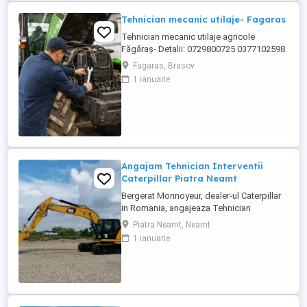
Tehnician mecanic utilaje- Fagaras
Tehnician mecanic utilaje agricole
Făgăraș- Detalii: 0729800725 0377102598
Locație: Făgăraș, județul Brașov Program:
Fagaras, Brasov
Luni Vineri, 08:00 17:00 Despre rol Căutăm
1 ianuarie
un tehnician pentru utilaje agricole,
pasionat de mecanică grea, care să se
alăture unei echipe internaționale de
service. Vei lucra ...
Angajam Tehnician Interventii
Caterpillar Piatra Neamt
Bergerat Monnoyeur, dealer-ul Caterpillar
in Romania, angajeaza Tehnician
Electromecanic pentru interventii pe teren.
Piatra Neamt, Neamt
Pozitiile sunt cadrul diviziei de utilaje
1 ianuarie
Caterpillar. Zona pentru care recrutam este
Piatra Neamt si zonele invecinate. Studii
medii tehnice de ...