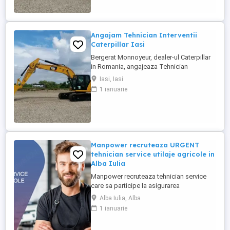
medii tehnice de ...
Angajam Tehnician Interventii
Caterpillar Iasi
Bergerat Monnoyeur, dealer-ul Caterpillar
in Romania, angajeaza Tehnician
Electromecanic pentru interventii pe teren.
Iasi, Iasi
Pozitiile sunt cadrul diviziei de utilaje
1 ianuarie
Caterpillar sau in cadrul diviziei de
motoare si generatoare. Zona pentru care
recrutam poate fi in orasele ...
Manpower recruteaza URGENT
tehnician service utilaje agricole in
Alba Iulia
Manpower recruteaza tehnician service
care sa participe la asigurarea
mentenantei, diagnosticarii si repararii
Alba Iulia, Alba
utilajelor agricole (ex: tractoare, combine),
1 ianuarie
astfel incat acestea sa functioneze la
parametri optimi in teren. Responsabilitati