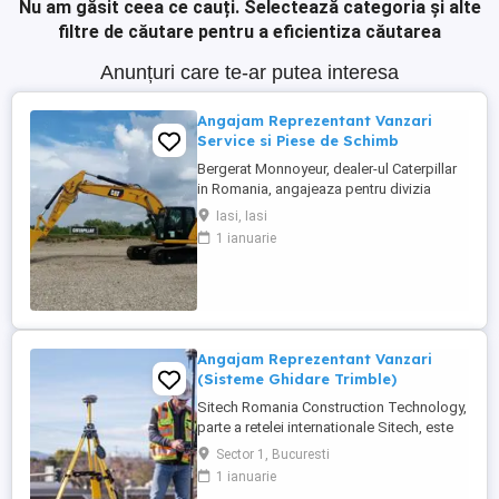
Nu am găsit ceea ce cauți.
Selectează categoria și alte
filtre de căutare pentru a eficientiza căutarea
Anunțuri care te-ar putea interesa
Angajam Reprezentant Vanzari
Service si Piese de Schimb
Bergerat Monnoyeur, dealer-ul Caterpillar
in Romania, angajeaza pentru divizia
Eneria (motoare si generatoare) -
Iasi, Iasi
Reprezentant Vanzari Service pentru zona
1 ianuarie
Moldova. Studii superioare finalizate în
domeniul electro-mecanic; Experiență în
vânzări tehnice de minim 3 ani, ...
Angajam Reprezentant Vanzari
(Sisteme Ghidare Trimble)
Sitech Romania Construction Technology,
parte a retelei internationale Sitech, este
unicul dealer Trimble pentru sisteme de
Sector 1, Bucuresti
ghidare automata a utilajelor de
1 ianuarie
constructii si topografie de santier, pe