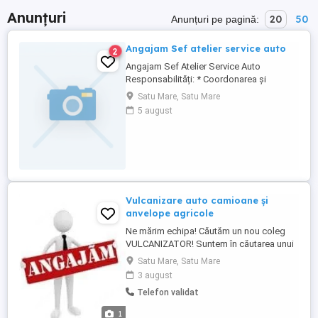
Anunțuri
20
50
Anunțuri pe pagină:
Angajam Sef atelier service auto
2
Angajam Sef Atelier Service Auto
Responsabilități: * Coordonarea și
supervizarea activității echipei de
Satu Mare, Satu Mare
mecanici auto. * Planificarea și
5 august
gestionarea fluxului de lucru în atelier. *
Asigurarea respectării standardelor de
calitate și a termenelor de execuție. *
Diagnosticarea și soluționarea ...
Vulcanizare auto camioane și
anvelope agricole
Ne mărim echipa! Căutăm un nou coleg
VULCANIZATOR! Suntem în căutarea unui
vulcanizator pasionat și dedicat, care să
Satu Mare, Satu Mare
se alăture echipei noastre. Dacă ai
3 august
experiență în domeniu și îți dorești un loc
Telefon validat
de muncă stabil, acest anunț este pentru
tine! Ce căutăm: Experiență în montarea,
1