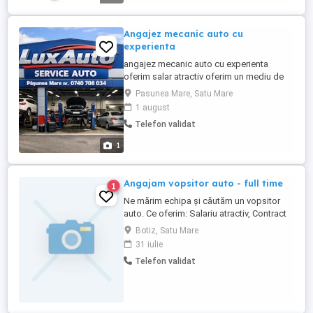
echilibrarea ...
Angajez mecanic auto cu
experienta
angajez mecanic auto cu experienta
oferim salar atractiv oferim un mediu de
lucru curat si placut cerem si oferim
Pasunea Mare, Satu Mare
seriozitate
1 august
Telefon validat
1
Angajam vopsitor auto - full time
1
Ne mărim echipa și căutăm un vopsitor
auto. Ce oferim: Salariu atractiv, Contract
de muncă pe perioadă nedeterminată; Loc
Botiz, Satu Mare
de muncă stabil; Atelier modern,
31 iulie
echipamente profesionale și materiale de
Telefon validat
calitate; Colectiv serios și respect
reciproc. Cerințe: Experiență în vopsitorie
auto constituie ...