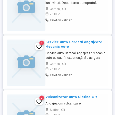
luni- vineri. Decontarea transportului
pentru persoanele care locuiesc la o
Caracal, Olt
distanță mai mare de 25 km de Caracal.
25 iulie
Salariul se negociază în cadrul interviului.
Telefon validat
Relații la telefon:
Service auto Caracal angajeaza
1
Mecanic Auto
Service auto Caracal Angajeaz : Mecanic
auto cu sau f r experiență. Se asigura
cursuri de formare Se deconteaza
Caracal, Olt
transport pt o distanța mai mare de 25km
25 iulie
de la locul de munc . Salariu se stabileşte
Telefon validat
in funcție de experiența . Program lucru:
Luni- Vineri08.00-18.00 Tel:
Vulcanizator auto Slatina Olt
2
Angajez om vulcanizare
Slatina, Olt