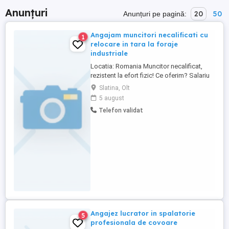
Anunțuri
20
50
Anunțuri pe pagină:
Angajam muncitori necalificati cu
1
relocare in tara la foraje
industriale
Locatia: Romania Muncitor necalificat,
rezistent la efort fizic! Ce oferim? Salariu
net: 5000 Diurna zilnica: 60 lei net Zazare
Slatina, Olt
gratuita la Hotel (2 persoane in camera).
5 august
Aplică acum! Te așteptăm în echipa
Telefon validat
noastră!
Angajez lucrator in spalatorie
5
profesionala de covoare