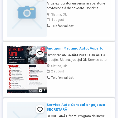
Angajez lucrător universal în spălătorie
profesională de covoare. Condiție
obligatorie permis conducere categoria B.
Slatina, Olt
4 august
Telefon validat
Angajam Mecanic Auto, Vopsitor
1
Descriere ANGAJĂM VOPSITOR AUTO
Locație: Slatina, județul Olt Service auto
autorizat își mărește echipa și caută un
Slatina, Olt
Vopsitor Auto cu experiență, serios și
2 august
responsabil, care își dorește un loc de
Telefon validat
muncă stabil într-un mediu profesionist.
Ce oferim: Contract de muncă pe perioadă
nedeterminată ...
1
Service Auto Caracal angajeaza
SECRETARĂ
SECRETARĂ Oferim: Program de lucru: