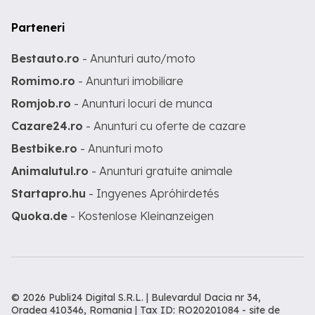
Parteneri
Bestauto.ro
- Anunturi auto/moto
Romimo.ro
- Anunturi imobiliare
Romjob.ro
- Anunturi locuri de munca
Cazare24.ro
- Anunturi cu oferte de cazare
Bestbike.ro
- Anunturi moto
Animalutul.ro
- Anunturi gratuite animale
Startapro.hu
- Ingyenes Apróhirdetés
Quoka.de
- Kostenlose Kleinanzeigen
© 2026 Publi24 Digital S.R.L. | Bulevardul Dacia nr 34,
Oradea 410346, Romania | Tax ID: RO20201084 -
site de