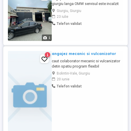
giurgiu langa OMW servisul este incalzit
iarna. concediu 21 zile. program 8:00-
Giurgiu, Giurgiu
17:30 salariu 6000
23 iulie
Telefon validat
1
angajez mecanic si vulcanizator
1
caut colaborator mecanic si vulcanizator
detin spatiu program flexibil
Bolintin-Vale, Giurgiu
20 iunie
Telefon validat