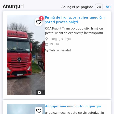
Anunțuri
20
50
Anunțuri pe pagină:
Firmă de transport rutier angajăm
3
șoferi profesioniști
C&A Fracht Transport Logistik, firmă cu
peste 12 ani de experiență în transportul
de mărfuri în UE, își mărește echipa!
Giurgiu, Giurgiu
Angajez conducător profesionist C+E.
29 iulie
Salariul poate ajunge la 3600 lună. Pachet
Telefon validat
salarial: 3100 - cu ADR tranzit AT, DE, BE,
NL, SP, IT, SK, CZ, HU, RO, DK, CH ...
1
Angajez mecanic auto in giurgiu
angajez mecanic auto servis autorizat in