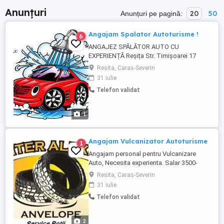
Anunțuri
20
50
Anunțuri pe pagină:
Angajam Spalator Autoturisme !
6
ANGAJEZ SPĂLĂTOR AUTO CU
EXPERIENȚĂ Reșița Str. Timișoarei 17
Dacă ai experiență și chef de muncă, te
Resita, Caras-Severin
vrem în echipă ACUM! NU căutăm
31 iulie
începători NU pierdem timpul cu neserioși
Telefon validat
Căutăm: - Om rapid, atent și muncitor -
Experiență în spălătorie auto
(OBLIGATORIU) - Seriozitate și implicare ...
1
Angajam Vulcanizator Autoturisme
1
Angajam personal pentru Vulcanizare
Auto, Necesita experienta. Salar 3500-
5000ron (cash) pentru mai multe informatii
Resita, Caras-Severin
.
31 iulie
Telefon validat
2