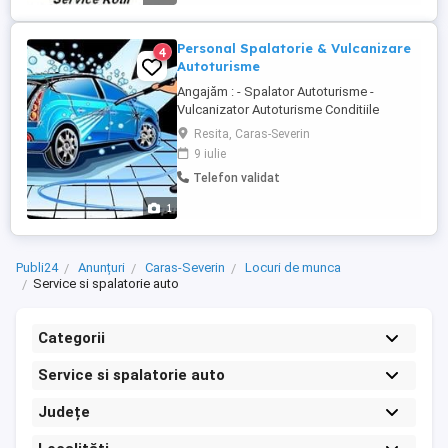
Personal Spalatorie & Vulcanizare
4
Autoturisme
Angajăm : - Spalator Autoturisme -
Vulcanizator Autoturisme Conditiile
salariale se discuta la locatie. Necesita
Resita, Caras-Severin
experiență ! pentru mai multe detalii sau la
9 iulie
locație. Nu raspundem la mesaje !
Telefon validat
1
Publi24
Anunțuri
Caras-Severin
Locuri de munca
Service si spalatorie auto
Categorii
Service si spalatorie auto
Județe