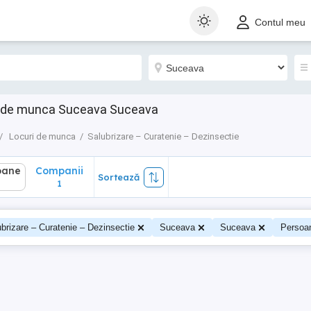
ane
Companii
Sortează
Contul meu
1
uri de munca Suceava Suceava
Locuri de munca
Salubrizare – Curatenie – Dezinsectie
oane
Companii
Sortează
1
brizare – Curatenie – Dezinsectie
Suceava
Suceava
Persoa