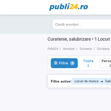
publi
24
.ro
Toate
Perso
Filtre
4
2
1
Curatenie, salubrizare • 1 Loc
Publi24
Anunțuri
Suceava
Suceava
Toate
Pers
Filtre
4
2
1
→
Filtre active:
Locuri de munca
Salu