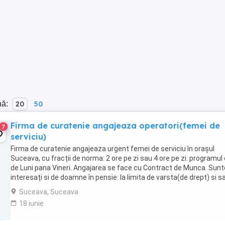
nă:
20
50
Firma de curatenie angajeaza operatori(femei de
7
serviciu)
Firma de curatenie angajeaza urgent femei de serviciu în orașul
Suceava, cu fracții de norma: 2 ore pe zi sau 4 ore pe zi. programul
de Luni pana Vineri. Angajarea se face cu Contract de Munca. Sun
interesați si de doamne în pensie: la limita de varsta(de drept) si sa
pensie gradul III de ...
Suceava, Suceava
18 iunie