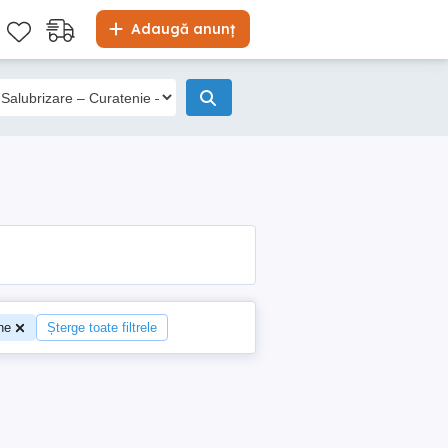
Adaugă anunț
ne
Șterge toate filtrele