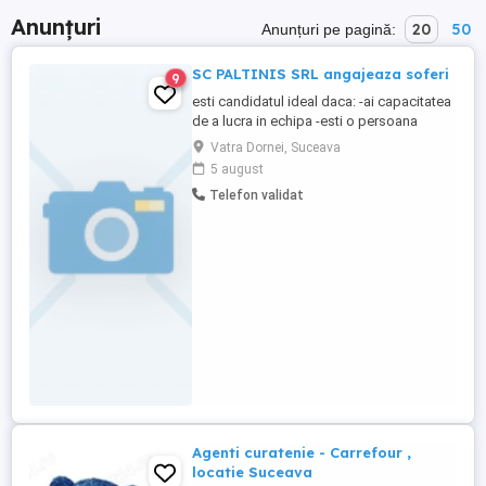
Anunțuri
20
50
Anunțuri pe pagină:
SC PALTINIS SRL angajeaza soferi
9
esti candidatul ideal daca: -ai capacitatea
de a lucra in echipa -esti o persoana
responsabila si dinamica -ai abilitati de
Vatra Dornei, Suceava
planificare si organizare Beneficii: -
5 august
contract de munca full time sau part-time -
Telefon validat
bonusuri in functie de performanta -alte
beneficii.
Agenti curatenie - Carrefour ,
locatie Suceava