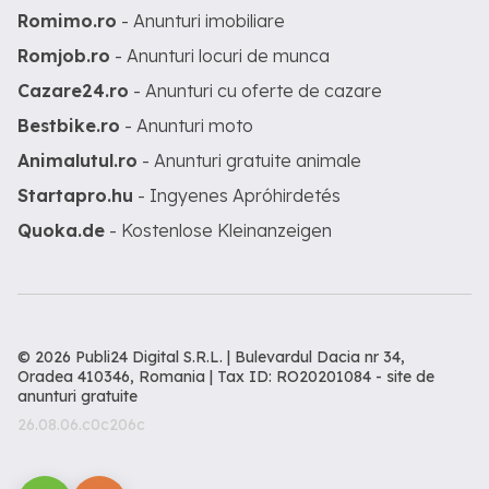
Romimo.ro
- Anunturi imobiliare
Romjob.ro
- Anunturi locuri de munca
Cazare24.ro
- Anunturi cu oferte de cazare
Bestbike.ro
- Anunturi moto
Animalutul.ro
- Anunturi gratuite animale
Startapro.hu
- Ingyenes Apróhirdetés
Quoka.de
- Kostenlose Kleinanzeigen
© 2026 Publi24 Digital S.R.L. | Bulevardul Dacia nr 34,
Oradea 410346, Romania | Tax ID: RO20201084 -
site de
anunturi gratuite
26.08.06.c0c206c