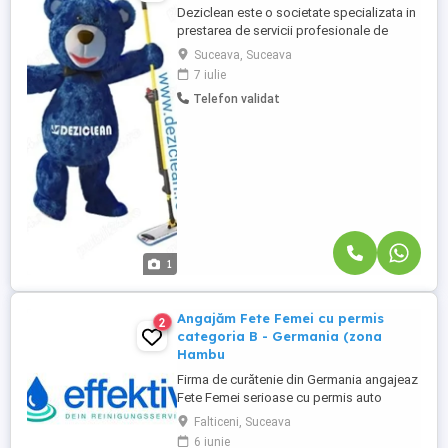
Deziclean este o societate specializata in
prestarea de servicii profesionale de
curatenie. Compania noastra asigura
Suceava, Suceava
servicii de curatenie in aproape toate
7 iulie
orasele mari din România. Cautam agenti
Telefon validat
de curatenie pentru Hypermarket , locatie
Carrefour Suceava Atributii: - Efectuarea si
asigurarea activitații ...
1
Angajăm Fete Femei cu permis
2
categoria B - Germania (zona
Hambu
Firma de curătenie din Germania angajeaz
Fete Femei serioase cu permis auto
categoria B pentru munca în curătenie
Falticeni, Suceava
(case , birouri, cabinete Medicare ). Se
6 iunie