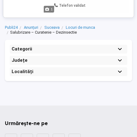
oferă contract de muncă legal, salariu
Telefon validat
bun, masină de serviciu , mediu de lucru
1
plăcut. Nu este necesară experientă, dar
constituie un avantaj. Se ...
Publi24
Anunțuri
Suceava
Locuri de munca
Salubrizare – Curatenie – Dezinsectie
Categorii
Județe
Localități
Urmărește-ne pe