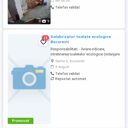
ieri 08:09
ani,domiciliul in sectorul 6. DOAR MESAJE
Telefon validat
WHATSAPP!
1
Salubrizator toalete ecologice
15
Bucuresti
Responsabilitati: - livrare-ridicare,
intretinerea toaletelor ecologice (vidanjare
,spalare interior-exterior, completare
Sector 6, Bucuresti
consumabile) cu autovidanje de 3.5T,
6 august
echipaj format din sofer si salubrizator
Telefon validat
Oferta: - contract de munca pe durata
Repostat automat
nedeterminata - 2850 lei salariu net - 800
lei bonuri de masa - ...
Promovat