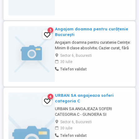
Angajam doamna pentru curățenie
3
București
Angajam doamna pentru curatenie Cerințe:
Minim 8 clase absolvite; Cazier curat, fără
antecedente penale; Program de lucru: 14-
Sector 6, Bucuresti
22 Beneficii: Contract pe perioadă
30 iulie
nedeterminată Bonuri de masa + Salariu
Telefon validat
fix, Pentru mai multe informații, vă rugăm
să sunați la numărul din anunț, Ne puteți
suna ...
URBAN SA angajeaza soferi
4
categoria C
URBAN SA ANGAJEAZA SOFERI
CATEGORIA C - GUNOIERA SI
BASCULANTA.
Sector 6, Bucuresti
30 iulie
Telefon validat