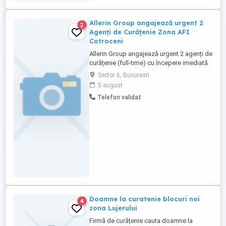
Allerin Group angajează urgent 2
2
Agenți de Curățenie Zona AFI
Cotroceni
Allerin Group angajează urgent 2 agenți de
curățenie (full-time) cu începere imediată
pentru locația din zona AFI Palace
Sector 6, Bucuresti
Cotroceni, București. Oferta noastră: -
5 august
Salariu net: 3.200 lei - Contract de muncă
Telefon validat
(full-time) - Mediu de lucru stabil și
profesionist Program de lucru: Luni Joi: în
2 ture de ...
Doamne la curatenie blocuri noi
4
zona Lujerului
Firmă de curățenie cauta doamne la