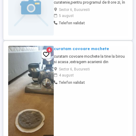
curatenie,pentru programul de 8 ore zi, în
zona de blocuri noi rezidentiale,langa
Sector 6, Bucuresti
Carrefour Lujerului. Ce îți oferim? Un
5 august
mediu de lucru dinamic, prietenos, un
Telefon validat
salariu incepand cu 3000 ron, contract de
munca, instructaj pentru a lucra cu cele
mai performante echipamente ...
curatam covoare mochete
4
curatam covoare mochete la tine la birou
si acasa ;extragem acarienii din
covoare,mochete,saltele aspiram si
Sector 6, Bucuresti
spalam covoarele si mochetele,pe locul
4 august
unde se afla
Telefon validat