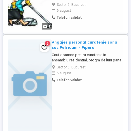
cladire de birouri. Curatenia presupune
Sector 6, Bucuresti
spatiile publice comune - receptie, bai
6 august
comune, lifturi, etc. ATENTIE! Nu facem
Telefon validat
curatenie in birouri. Program de zi, 06:00-
14:30 Pentru detalii sunati la numarul din
1
anunt
Angajez personal curatenie zona
3
sos Petricani - Pipera
Caut doamna pentru curatenie in
ansamblu residential, progra de luni pana
vineri, 8 ore zi . Nu se lucreaza cu zona de
Sector 6, Bucuresti
gunoi menajer.
5 august
Telefon validat