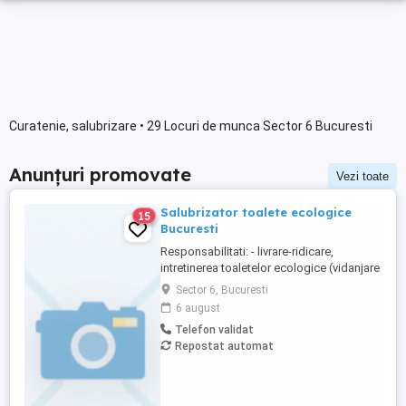
Curatenie, salubrizare • 29 Locuri de munca Sector 6 Bucuresti
Anunțuri promovate
Vezi toate
Salubrizator toalete ecologice
15
Bucuresti
Responsabilitati: - livrare-ridicare,
intretinerea toaletelor ecologice (vidanjare
,spalare interior-exterior, completare
Sector 6, Bucuresti
consumabile) cu autovidanje de 3.5T,
6 august
echipaj format din sofer si salubrizator
Telefon validat
Oferta: - contract de munca pe durata
Repostat automat
nedeterminata - 2850 lei salariu net - 800
lei bonuri de masa - ...