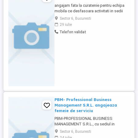
angajam fata la curatenie pentru echipa
mobila ce desfasoara activitati in sedii
birouri. Program 8 ore zi, de luni pana
Sector 6, Bucuresti
vineri. Salariu net 3100 lei. Alte detalii si
29 iulie
fisa postului se vor discuta la interviu.
Telefon validat
PBM- Professional Business
Management S.R.L. angajeaza
femeie de serviciu
PBM-PROFESSIONAL BUSINESS
MANAGEMENT S.R.L., cu sediul in
Bucureşti Sectorul 6, Bulevardul IULIU
Sector 6, Bucuresti
MANIU, Nr. 7, CORP C, PARTER, spaţiul B ,
24 iulie