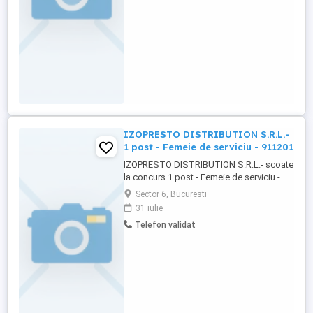
august 2026, ora 9 ...
IZOPRESTO DISTRIBUTION S.R.L.-
1 post - Femeie de serviciu - 911201
IZOPRESTO DISTRIBUTION S.R.L.- scoate
la concurs 1 post - Femeie de serviciu -
911201 Cerinte: cunostinte de limba
Sector 6, Bucuresti
engleza, persoana flexibila, dedicata, cu o
31 iulie
mare atentie la detalii si bune abilitati
Telefon validat
organizatorice. Cei interesati pot trimite
CV la sediul nostru in BUCURESTI,
SECTORUL 6, Drumul Sarii, ...