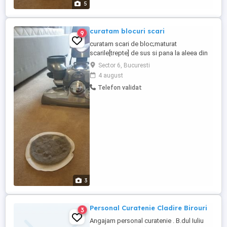
5
curatam blocuri scari
9
curatam scari de bloc;maturat
scarile[trepte] de sus si pana la aleea din
fata bloculuim spalam scarile[treptele] de
Sector 6, Bucuresti
sus si pana la parter inclusiv, interetinut
4 august
parterul si accensor zilnic maturat si
Telefon validat
spalat ghenele pe etaje pregatirea
gunoiului menajer pentru predare si predat
catre firma de salubrizare intretinut ...
3
Personal Curatenie Cladire Birouri
3
Angajam personal curatenie . B.dul Iuliu