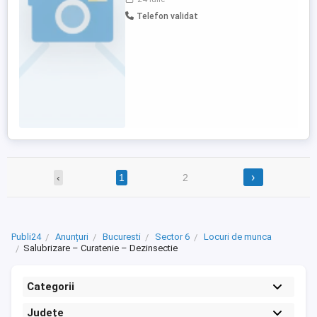
CUI 31318366 angajeaza 1 femeie de
Telefon validat
serviciu. Interviul va avea loc in 27 iulie
2026, ora 09.00 la sediu.
›
‹
1
2
Publi24
Anunțuri
Bucuresti
Sector 6
Locuri de munca
Salubrizare – Curatenie – Dezinsectie
Categorii
Județe