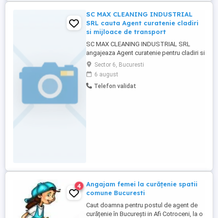
SC MAX CLEANING INDUSTRIAL
SRL cauta Agent curatenie cladiri
si mijloace de transport
SC MAX CLEANING INDUSTRIAL SRL
angajeaza Agent curatenie pentru cladiri si
mijloace de transport cod cor 515302
Sector 6, Bucuresti
Responsabilitati: * Curatenia si intretinerea
6 august
spatiilor interioare si exterioare ale
Telefon validat
cladirilor. * Curatarea si igienizarea
mijloacelor de transport. * Colectarea si
gestionarea deseurilor. * ...
Angajam femei la curățenie spatii
4
comune Bucuresti
Caut doamna pentru postul de agent de
curățenie în București in Afi Cotroceni, la o