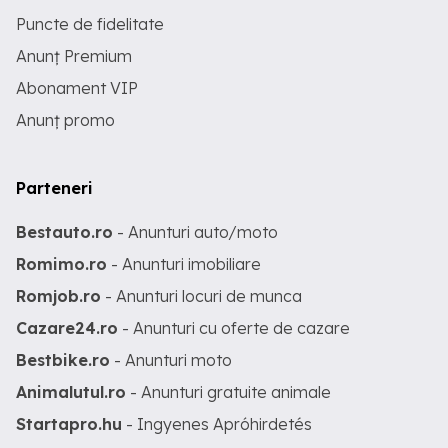
Puncte de fidelitate
Anunț Premium
Abonament VIP
Anunț promo
Parteneri
Bestauto.ro
- Anunturi auto/moto
Romimo.ro
- Anunturi imobiliare
Romjob.ro
- Anunturi locuri de munca
Cazare24.ro
- Anunturi cu oferte de cazare
Bestbike.ro
- Anunturi moto
Animalutul.ro
- Anunturi gratuite animale
Startapro.hu
- Ingyenes Apróhirdetés