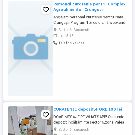
Personal curatenie pentru Complex
Agroalimentar Crangasi
Angajam personal curatenie pentru Piata
Crângași. Program 1 zi cu o zi, 2 weekend-
uri pe luna. Alte detalii si fisa postului se
Sector 6, Bucuresti
vor discuta la interviu.
ieri 15:15
Telefon validat
CURATENIE depozit,4 ORE,100 lei
DOAR MESAJE PE WHATSAPP! Curatenie
depozit încălțăminte sector 6,zona Valea
Cascadelor,4 ore pe zi,100 lei,part time(1-2
Sector 6, Bucuresti
zile pe săptămână),vârsta minim 30