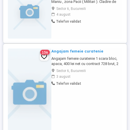
Maniu , zona Pacii ( Militari ). Cladire de
birouri cu sectie de lucru . Program : luni -
Sector 6, Bucuresti
vineri prin rotatie , o saptamana tura de
4 august
dimineata , urmatoarea saptamana tura de
Telefon validat
dupa masa . Salariul este de 3500 lei in
mana . Cautam pe cineva serios si dispus
...
Angajam femeie curatenie
136
Angajam femeie curatenie 1 scara bloc,
apaca, 400 lei net cu contract 728 brut, 2
ore zi, tel.
Sector 6, Bucuresti
3 august
Telefon validat