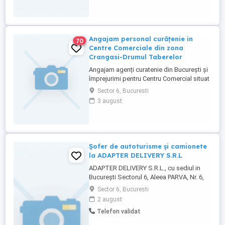
Angajam personal curățenie in
70
Centre Comerciale din zona
Crangasi-Drumul Taberelor
Angajam agenți curatenie din București și
împrejurimi pentru Centru Comercial situat
în zona Auchan Crangasi, sector 6, pe
Sector 6, Bucuresti
galeriia comercială Programul de lucru
3 august
este om de 8 ore pe zi, iar salariul și
celelalte detalii se discuta la un eventual
interviu pentru cei interesați. Astept
telefonul sau mesajele ...
Șofer de autoturisme și camionete
la ADAPTER DELIVERY S.R.L
ADAPTER DELIVERY S.R.L., cu sediul in
Bucureşti Sectorul 6, Aleea PARVA, Nr. 6,
Bloc C37, Scara 1, Etaj 7, Apartament 32,
Sector 6, Bucuresti
angajeaza 5 persoane pe postul de Șofer
2 august
de autoturisme și camionete. Candidatii
Telefon validat
trebuie sa aibe cunostinte de limba
engleza. Interviul va avea loc in data de 04