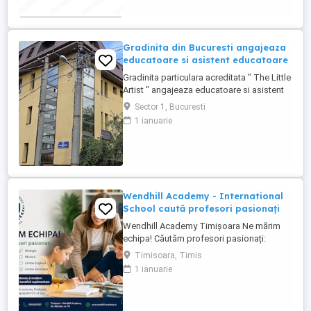
sa sunati pentru interviu, multumim!
Posibilitate ...
Gradinita din Bucuresti angajeaza
educatoare si asistent educatoare
Gradinita particulara acreditata " The Little
Artist " angajeaza educatoare si asistent
educatoare, pogram 8 ore.
Sector 1, Bucuresti
1 ianuarie
Wendhill Academy - International
School caută profesori pasionați
Wendhill Academy Timișoara Ne mărim
echipa! Căutăm profesori pasionați:
Limba Română Matematică Istorie Fizică
Timisoara, Timis
Biologie Muzică Limba Engleză Limba
1 ianuarie
Germană Oferim: Mediu prietenos și
modern + salariu atractiv + beneficii
suplimentare Dacă ai studii în domeniu (în