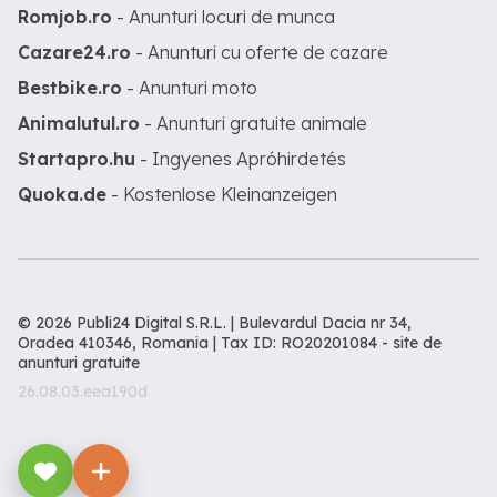
Romjob.ro
- Anunturi locuri de munca
Cazare24.ro
- Anunturi cu oferte de cazare
Bestbike.ro
- Anunturi moto
Animalutul.ro
- Anunturi gratuite animale
Startapro.hu
- Ingyenes Apróhirdetés
Quoka.de
- Kostenlose Kleinanzeigen
© 2026 Publi24 Digital S.R.L. | Bulevardul Dacia nr 34,
Oradea 410346, Romania | Tax ID: RO20201084 -
site de
anunturi gratuite
26.08.03.eea190d