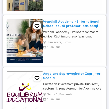
Wendhill Academy - International
School caută profesori pasionați
Wendhill Academy Timișoara Ne mărim
echipa! Căutăm profesori pasionați:
Limba Română Matematică Istorie Fizică
Timisoara, Timis
Biologie Muzică Limba Engleză Limba
1 ianuarie
Germană Oferim: Mediu prietenos și
modern + salariu atractiv + beneficii
suplimentare Dacă ai studii în domeniu (în
curs sau finalizate) ...
Angajare Supraveghetor Ingrijitor
Scoala
Unitate de invatamant privata, Bucuresti,
sectorul 1, zona Agronomie- Avem nevoie
in echipa de un asistent medical, program
Sector 1, Bucuresti
luni-vineri, 11-19, sarbatori legale libere,
1 ianuarie
vacante Paste, Craciun si 2 saptamani in
luna august. Salariu 3800 lei net. Va rugam