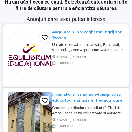
Nu am găsit ceea ce cauți.
Selectează categoria și alte
filtre de căutare pentru a eficientiza căutarea
Anunțuri care te-ar putea interesa
Angajare Supraveghetor Ingrijitor
Scoala
Unitate de invatamant privata, Bucuresti,
sectorul 1, zona Agronomie- Avem nevoie
in echipa de un asistent medical, program
Sector 1, Bucuresti
luni-vineri, 11-19, sarbatori legale libere,
1 ianuarie
vacante Paste, Craciun si 2 saptamani in
luna august. Salariu 3800 lei net. Va rugam
sa sunati pentru interviu, multumim!
Posibilitate ...
Gradinita din Bucuresti angajeaza
educatoare si asistent educatoare
Gradinita particulara acreditata " The Little
Artist " angajeaza educatoare si asistent
educatoare, pogram 8 ore.
Sector 1, Bucuresti
1 ianuarie