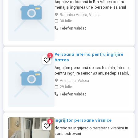
Angajez o doamnă in Rm Vâlcea pentru
menaj și îngrijirea unei persoane, salariul
2400ron lună
Ramnicu Valcea, Valcea
30 iulie
Telefon validat
Persoana interna pentru ingrijire
1
batran
Angajăm persoană de sex feminin, interna,
pentru ingrijire senior 83 ani, nedeplasabil,
fara boli contagioase. Locația Voineasa-
Voineasa, Valcea
Vâlcea se oferă camera separata cu toate
29 iulie
dotările și salariu atractiv.
Telefon validat
ingrijitor persoane virsnice
5
doresc sa ingrijesc o persoana virsnica in
zona ostroveni