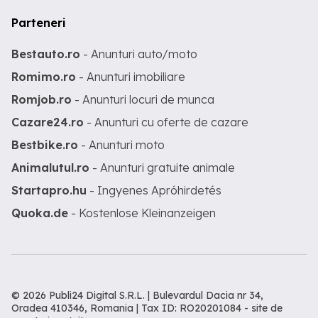
Parteneri
Bestauto.ro
- Anunturi auto/moto
Romimo.ro
- Anunturi imobiliare
Romjob.ro
- Anunturi locuri de munca
Cazare24.ro
- Anunturi cu oferte de cazare
Bestbike.ro
- Anunturi moto
Animalutul.ro
- Anunturi gratuite animale
Startapro.hu
- Ingyenes Apróhirdetés
Quoka.de
- Kostenlose Kleinanzeigen
© 2026 Publi24 Digital S.R.L. | Bulevardul Dacia nr 34,
Oradea 410346, Romania | Tax ID: RO20201084 -
site de