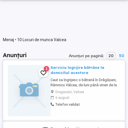
Menaj • 10 Locuri de munca Valcea
Anunțuri
20
50
Anunțuri pe pagină:
Serviciu îngrijire bătrâne la
3
domiciliul acestora
Caut sa îngrijesc o bătrană în Drăgășani,
Râmnicu Vâlcea, de luni până vineri de la
08:00-16:00 sau permanent la domiciliul
Dragasani, Valcea
acestora,cu zile libere.
6 august
Telefon validat