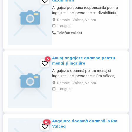
dizabilitati
Angajez persoana responsanila pentru
ingrijirea unei persoane cu dizabilitati(
carucior) la domiciliul acesteia, de luni
Ramnicu Valcea, Valcea
pana vineri, 8.00- 16.00.Ofer salariul minim
1 august
pe economie.Rog seriozitate.
Telefon validat
Anunț angajare doamna pentru
6
menaj și ingrijire
Angajez o doamnă pentru menaj și
îngrijirea unei persoane in Rm Vâlcea,
program intern,salariul 2400 RON lună
Ramnicu Valcea, Valcea
1 august
Angajare doamnă doamnă in Rm
41
Vâlcea