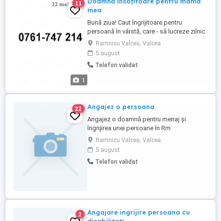
Doamnă însoțitoare pentru mama
11
mea
Bună ziua! Caut îngrijitoare pentru
persoană în vârstă, care - să lucreze zilnic
de la ora 7 la 19, cu weekend-uri libere.
Ramnicu Valcea, Valcea
Salariu este de 2500 de lei lunar. sau - să
5 august
lucreze intern permanent cu salariu de
Telefon validat
4500 lei lunar. Oraș Rm.Vâlcea, zona Nord.
Detalii la zero; șapte; șase; unu; șapte; ...
1
Angajez o persoana
22
Angajez o doamnă pentru menaj și
îngrijirea unei persoane în Rm
Vâlcea,program intern,salariul 2000 lei
Ramnicu Valcea, Valcea
lună ,rog seriozitate
5 august
Telefon validat
Angajare ingrijire persoana cu
2