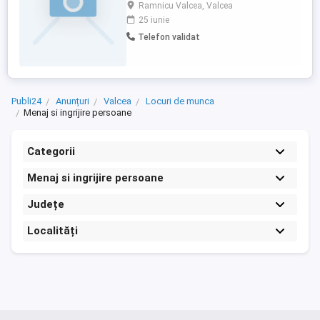
Rm Valcea, Zona Nord, Matei Basarab.
Ramnicu Valcea, Valcea
Necesita supraveghere la masa,
25 iunie
medicatie, igiena. Deocamdata nu este
Telefon validat
imobilizata la pat. Domiciliu in apropiere
sau ,eventual, se asigura cazare
(apartament 3 camere). Incepand cu ...
Publi24
Anunțuri
Valcea
Locuri de munca
Menaj si ingrijire persoane
Categorii
Menaj si ingrijire persoane
Județe
Localități