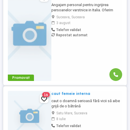
Angajam personal pentru ingrijirea
persoanelor varstnice in Italia. Oferim
stabilitate si sprijin pe toata perioada
Suceava, Suceava
contractului. Nu percepem nicio taxa in
3 august
Romania sau Italia! Cunostinte medii de
Telefon validat
limba italiana! Experienta si recomandarile
Repostat automat
constituie avantaj!
Promovat
caut femeie interna
16
caut o doamnă serioasă fără vicii să aibe
grijă de o bătrână
Satu Mare, Suceava
8 iulie
Telefon validat