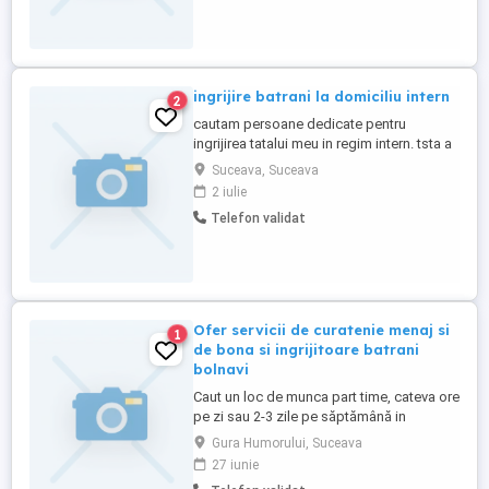
ingrijire batrani la domiciliu intern
2
cautam persoane dedicate pentru
ingrijirea tatalui meu in regim intern. tsta a
suferit un avc acum 5 ani, are 85 de ani,
Suceava, Suceava
semimobil. sintem in suceava oras locuim
2 iulie
la casa, in oras astept mesaje pt a discuta
Telefon validat
detaliile in privat
Ofer servicii de curatenie menaj si
1
de bona si ingrijitoare batrani
bolnavi
Caut un loc de munca part time, cateva ore
pe zi sau 2-3 zile pe săptămână in
domeniul curateniei sau in avea grija de
Gura Humorului, Suceava
copii sau batrani bolnavi.
27 iunie