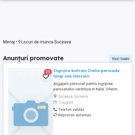
Menaj • 9 Locuri de munca Suceava
Anunțuri promovate
Vezi toate
Ingrijire batrani Italia perioade
25
lungi sau inlocuiri
Angajam personal pentru ingrijirea
persoanelor varstnice in Italia. Oferim
stabilitate si sprijin pe toata perioada
Suceava, Suceava
contractului. Nu percepem nicio taxa in
3 august
Romania sau Italia! Cunostinte medii de
Telefon validat
limba italiana! Experienta si recomandarile
Repostat automat
constituie avantaj!