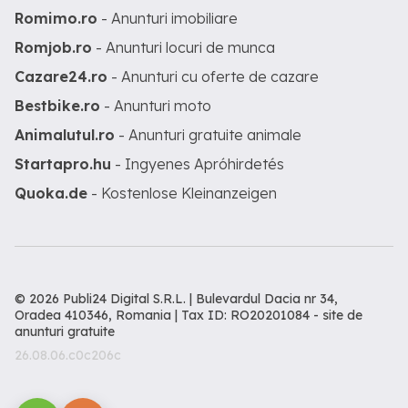
Romimo.ro
- Anunturi imobiliare
Romjob.ro
- Anunturi locuri de munca
Cazare24.ro
- Anunturi cu oferte de cazare
Bestbike.ro
- Anunturi moto
Animalutul.ro
- Anunturi gratuite animale
Startapro.hu
- Ingyenes Apróhirdetés
Quoka.de
- Kostenlose Kleinanzeigen
© 2026 Publi24 Digital S.R.L. | Bulevardul Dacia nr 34,
Oradea 410346, Romania | Tax ID: RO20201084 -
site de
anunturi gratuite
26.08.06.c0c206c