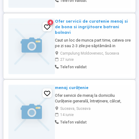
Telefon validat
Ofer servicii de curatenie menaj si
4
de bona si ingrijitoare batrani
bolnavi
Caut un loc de munca part time, cateva ore
pe zi sau 2-3 zile pe săptămână in
domeniul curateniei sau in avea grija de
Campulung Moldovenesc, Suceava
copii sau batrani bolnavi.
27 iunie
Telefon validat
menaj curățenie
Ofer servicii de menaj la domiciliu
Curățenie generală, întreținere, călcat,
curățenie după renovare. Sunt serioasă,
Suceava, Suceava
punctuală și atentă la detalii.
14 iunie
Telefon validat