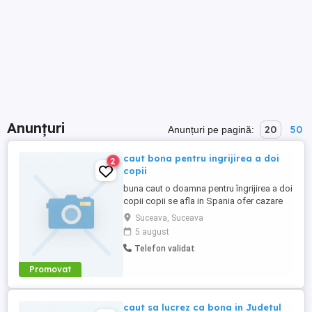
Anunțuri
20
50
Anunțuri pe pagină:
caut bona pentru ingrijirea a doi
2
copii
buna caut o doamna pentru îngrijirea a doi
copii copii se afla in Spania ofer cazare
gratis și trei mese pe zi gratis pentru mai
Suceava, Suceava
multe informații sunați la numărul
5 august
Telefon validat
Promovat
caut sa lucrez ca bona in Judetul