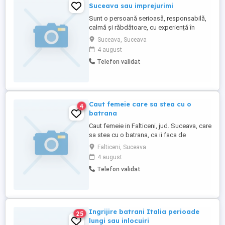
Suceava sau imprejurimi
Sunt o persoană serioasă, responsabilă,
calmă și răbdătoare, cu experiență în
îngrijirea copiilor. Îmi place să petrec timp
Suceava, Suceava
cu cei mici și să le ofer un mediu sigur,
4 august
liniștit și plin de grijă. Pot ajuta cu
Telefon validat
supravegherea copilului, pregătirea
meselor, plimbări și respectarea
programului zilnic. Sunt de ...
Caut femeie care sa stea cu o
4
batrana
Caut femeie in Falticeni, jud. Suceava, care
sa stea cu o batrana, ca ii faca de
mancare si sa aiba grija de ea(pastile).
Falticeni, Suceava
Preferabil intre 40-55 ani. Detalii la tel
4 august
Telefon validat
Ingrijire batrani Italia perioade
25
lungi sau inlocuiri