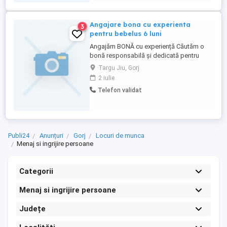
Angajare bona cu experienta
3
pentru bebelus 6 luni
Angajăm BONĂ cu experiență Căutăm o
bonă responsabilă și dedicată pentru
îngrijirea bebelusului de 6 luni. Program: 8
Targu Jiu, Gorj
ore zi, Luni Vineri Posibilitate de lucru în
2 iulie
weekend, contra cost suplimentar
Telefon validat
Activitatea este axată în principal pe
îngrijirea bebelușului: hrănire, schimbat,
somn, ...
Publi24
Anunțuri
Gorj
Locuri de munca
Menaj si ingrijire persoane
Categorii
Menaj si ingrijire persoane
Județe