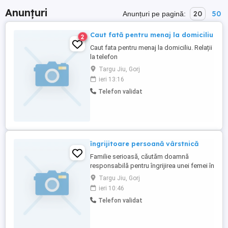
Anunțuri
20
50
Anunțuri pe pagină:
Caut fată pentru menaj la domiciliu
2
Caut fata pentru menaj la domiciliu. Relații
la telefon
Targu Jiu, Gorj
ieri 13:16
Telefon validat
îngrijitoare persoană vârstnică
Familie serioasă, căutăm doamnă
responsabilă pentru îngrijirea unei femei în
vârstă nedeplasabile situată în zona
Targu Jiu, Gorj
Prelungirea Panduri Program luni-vineri de
ieri 10:46
la 8 la 15 Responsabilitați: -ajutor pentru
Telefon validat
igiena zilnica și îmbrăcare -administrarea
medicamentelor conform rețetei -
pregătirea mesei de prânz ...