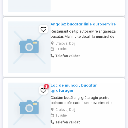
Angajez bucătar linie autoservire
Restaurant de tip autoservire angajeaza
bucătar. Mai multe detalii la numărul de
telefon
Craiova, Dolj
31 iulie
Telefon validat
Loc de munca , bucatar
2
,grataragiu
Căutăm bucătar și grătaragiu pentru
colaborare în cadrul unor evenimente
organizate periodic (nunți, botezuri,
Craiova, Dolj
petreceri private, evenimente corporate
15 iulie
etc.). Program flexibil, activitatea se
Telefon validat
desfășoară doar în anumite perioade, în