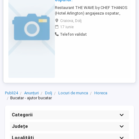
Restaurant THE WAVE by CHEF THANOS
(Hotel Arlington) angajeaza ospatar.,
salariu motivant!
Craiova, Dolj
17 iunie
Telefon validat
Publi24
Anunțuri
Dolj
Locuri de munca
Horeca
Bucatar - ajutor bucatar
Categorii
Județe
Localități