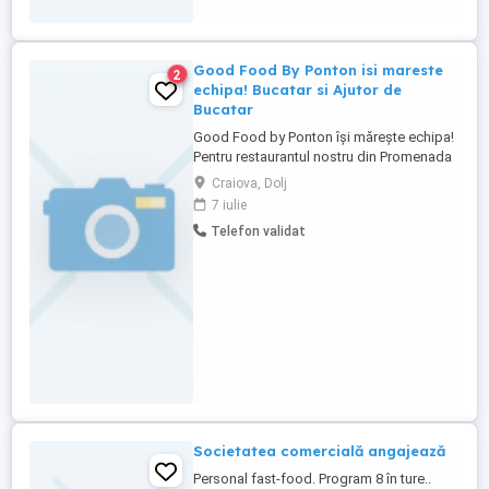
funcție de evenimentele programate, fiind
ideală pentru persoane care ...
Good Food By Ponton isi mareste
2
echipa! Bucatar si Ajutor de
Bucatar
Good Food by Ponton își mărește echipa!
Pentru restaurantul nostru din Promenada
Mall Craiova, căutăm: BUCĂTAR AJUTOR
Craiova, Dolj
DE BUCĂTAR Salariu între 3.500 și 6.000
7 iulie
lei, în funcție de experiență, implicare și
Telefon validat
responsabilități Masă asigurată zilnic
Mediu de lucru stabil și o echipă în
continuă dezvoltare Pentru ...
Societatea comercială angajează
Personal fast-food. Program 8 în ture..