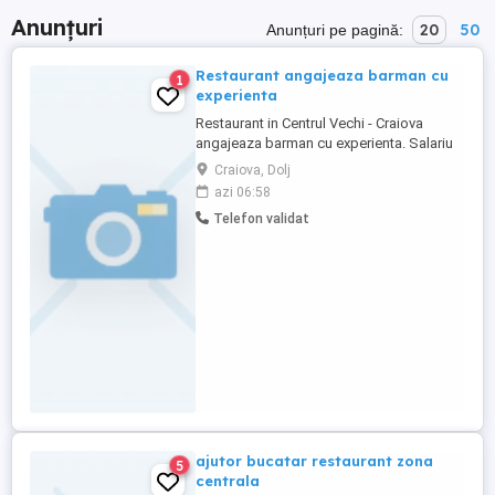
Anunțuri
20
50
Anunțuri pe pagină:
Restaurant angajeaza barman cu
1
experienta
Restaurant in Centrul Vechi - Craiova
angajeaza barman cu experienta. Salariu
motivant. Mediu de lucru profesionist.
Craiova, Dolj
Pentru detalii sunati la .
azi 06:58
Telefon validat
ajutor bucatar restaurant zona
5
centrala