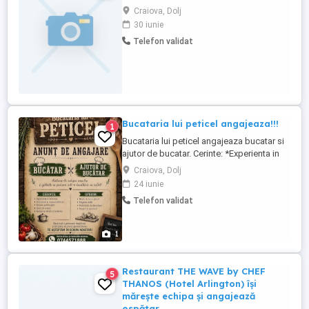
Craiova, Dolj
30 iunie
Telefon validat
Bucataria lui peticel angajeaza!!!
1
Bucataria lui peticel angajeaza bucatar si
ajutor de bucatar. Cerinte: *Experienta in
domeniu *Seriozitate si responsabilitate
Craiova, Dolj
*Pasiune pentru gatit *Spirit de echipa
24 iunie
*Atentie la detalii si curatenie Oferim:
Telefon validat
*Mediu de lucru placut *Program stabil
*Posibilitati de dezvoltare *Respect si
apreciere Daca ...
1
Restaurant THE WAVE by CHEF
5
THANOS (Hotel Arlington) își
mărește echipa și angajează
ospătar.