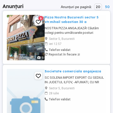
Anunțuri
20
50
Anunțuri pe pagină:
Pizza Nostra Bucuresti sector 5
6
str.mihail sebastian 30 a
NOSTRA PIZZA ANGAJEAZĂ! Căutăm
colegi pentru următoarele posturi:
Casieriță Lucrător Grill Adresă: Str. Mihail
Sector 5, Bucuresti
Sebastian nr. 30A, Sector 5, București
ieri 12:57
Telefon: Vă rugăm să sunați pentru detalii.
Telefon validat
Nu răspundem la mesaje.
Repostat în fiecare zi
1
Societate comerciala angajeaza
SC SOLENA IMPORT EXPORT CU SEDIUL
IN JUDETUL ILFOV, -AFUMATI, CU NR
ONRC J2 , CU24123740, ANGAJAEAZA
Sector 5, Bucuresti
AJUTOR BUCATAR, COD COR 941101,
28 iulie
SALARIU 4350 LEI, LB ENGLEZA
Telefon validat
CONSTITUIE UN AVANTAJ,, CV SI
INTREVIUL IN DATA DE 28 07 2026 ORA 9,
LA SEDIU