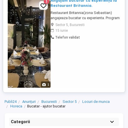
Angajam bucatar cu experiență la
3
Restaurant Britannia.
Restaurant Britannia(zona Sebastian)
angajeaza bucatar cu experienta. Program
2 cu 2. Salariu atractiv. Pentru informatii va
Sector 5, Bucuresti
asteptam in locatie. sau Strada Petre
15 iunie
Ispirescu nr 9b
Telefon validat
1
Publi24
Anunțuri
Bucuresti
Sector 5
Locuri de munca
Horeca
Bucatar - ajutor bucatar
Categorii