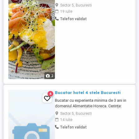
doar partea de brunch si cafea de
Sector 5, Bucuresti
specialitate. Salariu cuprins intre 5000-
19 iulie
6000 lei! Pentru mai multe detalii va stau la
Telefon validat
dispozitie telefonic! Multumesc.
2
Bucatar hotel 4 stele Bucuresti
4
Bucatar cu experienta minima de 3 ani in
domeniul Alimentatie Horeca. Cerințe:
Pregatire preliminara gatit, receptia si
Sector 5, Bucuresti
distributia marfurilor, respectiv a
14 iulie
produselor, alimentelor si a altora
Telefon validat
asemenea, intretinerea bucatariei si a
incaperilor auxiliare, asigurarea