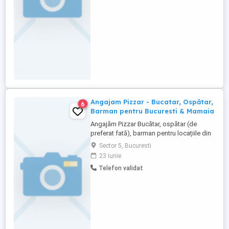
produselor utilizate la gatit, prepararea ...
Angajam Pizzar - Bucatar, Ospătar,
6
Barman pentru Bucuresti & Mamaia
Angajăm Pizzar Bucătar, ospătar (de
preferat fată), barman pentru locațiile din
zona Cotroceni - București (permanent) și
Sector 5, Bucuresti
Mamaia - Constanța (sezonier). Detalii
23 iunie
doar la (inclusiv pe whatsapp)
Telefon validat