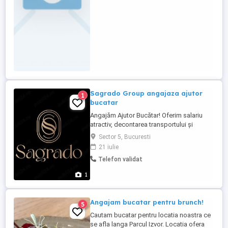
Sagrado Group angajaza ajutor
1
bucatar
Angajăm Ajutor Bucătar! Oferim salariu
atractiv, decontarea transportului și
condiții avantajoase de muncă. Dacă îți
Sector 5, Bucuresti
dorești să faci parte dintr-o echipă
21 iulie
prietenoasă și dinamică, te așteptăm să
Telefon validat
ne contactezi!
1
Angajam bucatar pentru brunch!
5
Cautam bucatar pentru locatia noastra ce
se afla langa Parcul Izvor. Locatia ofera