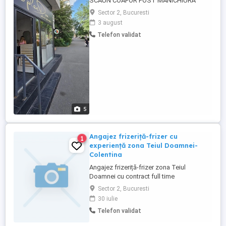
SCAUN COAFOR POST MANICHIURĂ
SALON PREMIUM, CALEA MOȘILOR,
Sector 2, Bucuresti
BUCUREȘTI Dacă ești un profesionist cu
3 august
experiență și ai grijă de clienții tăi, te invit
Telefon validat
să discutăm. Punem la dispoziție: * scaun
de coafor; * post complet pentru
manichiură; * salon elegant, modern și ...
5
Angajez frizeriță-frizer cu
1
experiență zona Teiul Doamnei-
Colentina
Angajez frizeriță-frizer zona Teiul
Doamnei cu contract full time
Sector 2, Bucuresti
30 iulie
Telefon validat