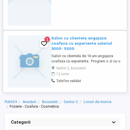
Salon cu clientela angajaza
1
coafeza cu experienta salariul
3000- 5000.
Salon cu clientela de 16 ani angajaza
coafeza cu experienta . Program o zi cu o
zi un weekend liber unul lucrat.Sector 2 .
Sector 2, Bucuresti
Lângă Piata Delfinului.
12 iunie
Telefon validat
Publi24
Anunțuri
Bucuresti
Sector 2
Locuri de munca
Frizerie - Coafura - Cosmetica
Categorii