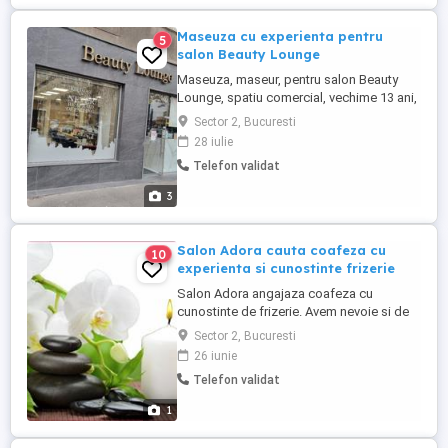
Maseuza cu experienta pentru
5
salon Beauty Lounge
Maseuza, maseur, pentru salon Beauty
Lounge, spatiu comercial, vechime 13 ani,
clientela formata zona Calea Mosilor,
Sector 2, Bucuresti
sector 2. Experienta in domeniu. Masaj
28 iulie
anticelulitic, de relaxare, reflexoterapie;
Telefon validat
3
Salon Adora cauta coafeza cu
10
experienta si cunostinte frizerie
Salon Adora angajaza coafeza cu
cunostinte de frizerie. Avem nevoie si de
manichiurista si frizer.Salariul fix 2000 lei si
Sector 2, Bucuresti
CM.
26 iunie
Telefon validat
1