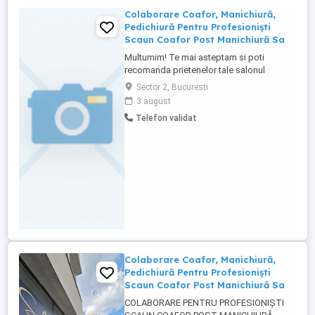
Colaborare Coafor, Manichiură,
Pedichiură Pentru Profesioniști
Scaun Coafor Post Manichiură Sa
Multumim! Te mai asteptam si poti
recomanda prietenelor tale salonul
SplenDiva. COLABORARE PENTRU
Sector 2, Bucuresti
PROFESIONIȘTI SCAUN COAFOR POST
3 august
MANICHIURĂ SALON PREMIUM, CALEA
Telefon validat
MOȘILOR, BUCUREȘTI Dacă ești un
profesionist cu experiență și ai grijă de
clienții tăi, te invit să discutăm. Punem la
dispoziție: * ...
Colaborare Coafor, Manichiură,
Pedichiură Pentru Profesioniști
Scaun Coafor Post Manichiură Sa
COLABORARE PENTRU PROFESIONIȘTI