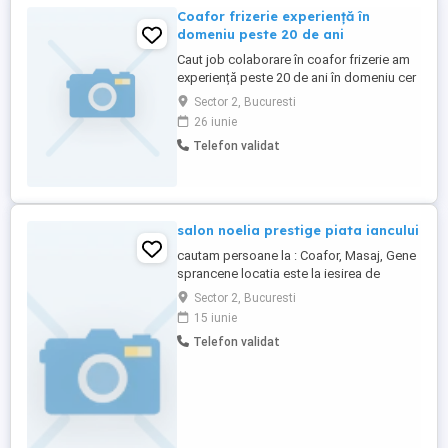
Coafor frizerie experiență în
domeniu peste 20 de ani
Caut job colaborare în coafor frizerie am
experiență peste 20 de ani în domeniu cer
și ofer seriozitate pentru mai multe detalii
Sector 2, Bucuresti
vorbim pe watap
26 iunie
Telefon validat
salon noelia prestige piata iancului
cautam persoane la : Coafor, Masaj, Gene
sprancene locatia este la iesirea de
metrou piata iancului cu mihai bravu , 30
Sector 2, Bucuresti
de secunde de la iesire pana la intrarea in
15 iunie
salon
Telefon validat