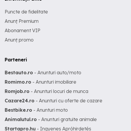
Puncte de fidelitate
Anunț Premium
Abonament VIP
Anunț promo
Parteneri
Bestauto.ro
- Anunturi auto/moto
Romimo.ro
- Anunturi imobiliare
Romjob.ro
- Anunturi locuri de munca
Cazare24.ro
- Anunturi cu oferte de cazare
Bestbike.ro
- Anunturi moto
Animalutul.ro
- Anunturi gratuite animale
Startapro.hu
- Ingyenes Apróhirdetés