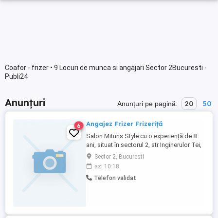
Coafor - frizer • 9 Locuri de munca si angajari Sector 2Bucuresti -
Publi24
Anunțuri
20
50
Anunțuri pe pagină:
Angajez Frizer Frizeriță
6
Salon Mituns Style cu o experiență de 8
ani, situat în sectorul 2, str Inginerulor Tei,
vis-a-vis de căminele studențești de la
Sector 2, Bucuresti
Construcții, angajează FRIZER FRIZERIȚĂ
azi 10:18
la program full-time. Postul necesită
Telefon validat
experiență și oferă salariu sau procent.
Mai multe detalii la tel: