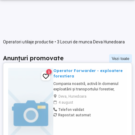
Operatori utilaje productie • 3 Locuri de munca Deva Hunedoara
Anunțuri promovate
Vezi toate
Operator Forwarder - exploatere
1
forestiera
Compania noastră, activă în domeniul
exploatării și transportului forestier,
angajează un operator forwarder cu
Deva, Hunedoara
experiență, pentru operarea utilajelor
4 august
moderne în cadrul echipei noastre.
Telefon validat
Căutăm o persoana: Cu experiență
Repostat automat
dovedită în operarea utilajelor forestiere
(forwarder) ...