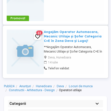
Promovat
Angajăm Operator Automacara,
22
Mecanic Utilaje și Șofer Categoria
C+E în Zona Deva și Lugoj!
**Angajăm Operator Automacara,
Mecanic Utilaje și Șofer Categoria C+E în
Zona Deva și Lugoj!** ** !** **Posturi
Deva, Hunedoara
Disponibile:** 1. **Operator Automacara
14 iulie
Categoria C** 2. **Mecanic Utilaje
Telefon validat
(Excavator, Vola, Buldozer,
Buldoexcavator)** 3. **Șofer Conducător
Auto Categoria C+E** **Descrierea
Posturilor:** - ...
Publi24
Anunțuri
Hunedoara
Deva
Locuri de munca
Constructii - Arhitectura - Design
Operatori utilaje
Categorii