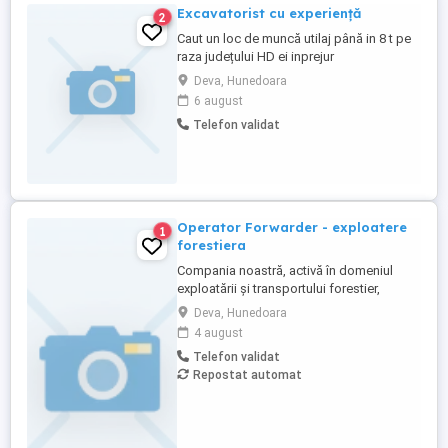
Excavatorist cu experiență
2
Caut un loc de muncă utilaj până in 8 t pe
raza județului HD ei inprejur
Deva, Hunedoara
6 august
Telefon validat
Operator Forwarder - exploatere
1
forestiera
Compania noastră, activă în domeniul
exploatării și transportului forestier,
angajează un operator forwarder cu
Deva, Hunedoara
experiență, pentru operarea utilajelor
4 august
moderne în cadrul echipei noastre.
Telefon validat
Căutăm o persoana: Cu experiență
Repostat automat
dovedită în operarea utilajelor forestiere
(forwarder) ...