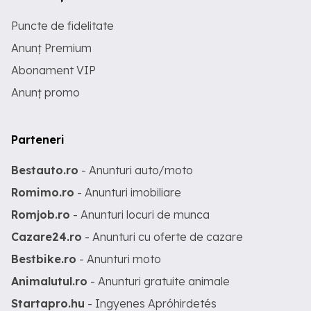
Puncte de fidelitate
Anunț Premium
Abonament VIP
Anunț promo
Parteneri
Bestauto.ro
- Anunturi auto/moto
Romimo.ro
- Anunturi imobiliare
Romjob.ro
- Anunturi locuri de munca
Cazare24.ro
- Anunturi cu oferte de cazare
Bestbike.ro
- Anunturi moto
Animalutul.ro
- Anunturi gratuite animale
Startapro.hu
- Ingyenes Apróhirdetés