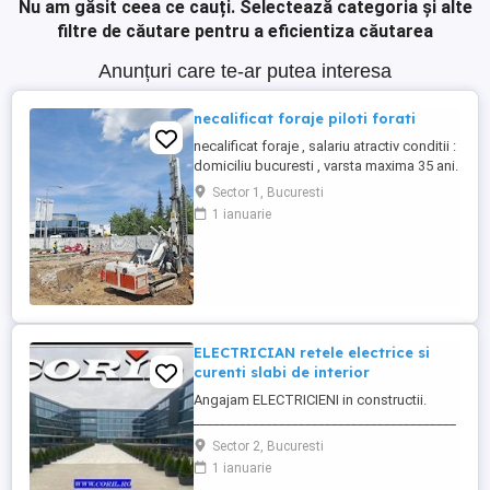
Nu am găsit ceea ce cauți.
Selectează categoria și alte
filtre de căutare pentru a eficientiza căutarea
Anunțuri care te-ar putea interesa
necalificat foraje piloti forati
necalificat foraje , salariu atractiv conditii :
domiciliu bucuresti , varsta maxima 35 ani.
cautam seriozitate
Sector 1, Bucuresti
1 ianuarie
ELECTRICIAN retele electrice si
curenti slabi de interior
Angajam ELECTRICIENI in constructii.
________________________________________
Daca sti ca ai calificare si experienta in
Sector 2, Bucuresti
executia si punerea in functiune de
1 ianuarie
instalatii electrice de joasa tensiune; Ai