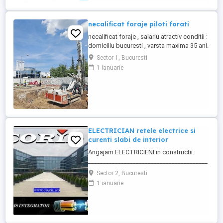
Responsabilități principale: Identificarea ...
necalificat foraje piloti forati
necalificat foraje , salariu atractiv conditii :
domiciliu bucuresti , varsta maxima 35 ani.
cautam seriozitate
Sector 1, Bucuresti
1 ianuarie
ELECTRICIAN retele electrice si
curenti slabi de interior
Angajam ELECTRICIENI in constructii.
________________________________________
Daca sti ca ai calificare si experienta in
Sector 2, Bucuresti
executia si punerea in functiune de
1 ianuarie
instalatii electrice de joasa tensiune; Ai
deja studii in domeniul electric si vrei sa te
specializezi si pe instalarea
echipamentelor de comunicatii ...