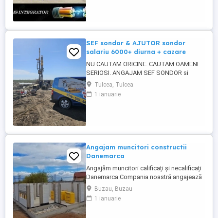
deja studii in domeniul electric si vrei sa te
specializezi si pe instalarea
echipamentelor de comunicatii ...
SEF sondor & AJUTOR sondor
salariu 6000+ diurna + cazare
NU CAUTAM ORICINE. CAUTAM OAMENI
SERIOSI. ANGAJAM SEF SONDOR si
AJUTOR SONDOR FORAJE PUTURI APA
Tulcea, Tulcea
Vrei salariu bun, cazare asigurata,
1 ianuarie
program clar si stabilitate pe termen lung?
Atunci citeste pana la capat. SC 4U SERV
SRL firma din Constanta angajeaza
personal pentru foraje puturi apa. Lucram
organizat, ...
Angajam muncitori constructii
Danemarca
Angajăm muncitori calificați și necalificați
Danemarca Compania noastră angajează
muncitori calificați și necalificați pentru
Buzau, Buzau
construcții în Danemarca. Oferim: * Salariu
1 ianuarie
atractiv, plătit la timp. * Cazare * Contract
de muncă legal. * Program de lucru stabil.