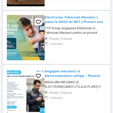
* Posibilitatea de ore suplimentare. * ...
Electrician Tehnician Mecanic |
pana la 6000 lei NET | Proiect nou
CTP Group angajeaza Electrician si
Tehnician Mecanic pentru un proiect
industrial nou. Daca ai experienta tehnica
Ploiesti, Prahova
si iti doresti un loc de munca stabil, bine
1 ianuarie
platit, cu perspective reale de dezvoltare,
acest rol poate fi potrivit pentru tine. Ce
oferim: Salariu de pana la 6000 lei NET (in
functie ...
Angajam mecanici si
electromecanici utilaje - Ploiesti
ANGAJĂM MECANICI ȘI
ELECTROMECANICI UTILAJE PLOIEȘTI
Pentru unul dintre clienții noștri, o
Ploiesti, Prahova
companie stabilă din domeniul industrial,
1 ianuarie
recrutăm Mecanici și Electromecanici
Utilaje, cu experiență practică și interes
pentru un loc de muncă pe termen lung.