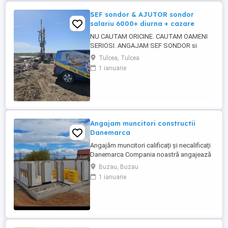
SEF sondor & AJUTOR sondor
salariu 6000+ diurna + cazare
NU CAUTAM ORICINE. CAUTAM OAMENI
SERIOSI. ANGAJAM SEF SONDOR si
AJUTOR SONDOR FORAJE PUTURI APA
Tulcea, Tulcea
Vrei salariu bun, cazare asigurata,
1 ianuarie
program clar si stabilitate pe termen lung?
Atunci citeste pana la capat. SC 4U SERV
SRL firma din Constanta angajeaza
personal pentru foraje puturi apa. Lucram
organizat, ...
Angajam muncitori constructii
Danemarca
Angajăm muncitori calificați și necalificați
Danemarca Compania noastră angajează
muncitori calificați și necalificați pentru
Buzau, Buzau
construcții în Danemarca. Oferim: * Salariu
1 ianuarie
atractiv, plătit la timp. * Cazare * Contract
de muncă legal. * Program de lucru stabil.
* Posibilitatea de ore suplimentare. * ...