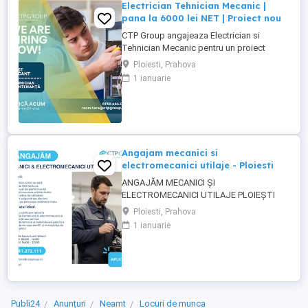
Electrician Tehnician Mecanic |
pana la 6000 lei NET | Proiect nou
CTP Group angajeaza Electrician si
Tehnician Mecanic pentru un proiect
industrial nou. Daca ai experienta tehnica
Ploiesti, Prahova
si iti doresti un loc de munca stabil, bine
1 ianuarie
platit, cu perspective reale de dezvoltare,
acest rol poate fi potrivit pentru tine. Ce
oferim: Salariu de pana la 6000 lei NET (in
functie ...
Angajam mecanici si
electromecanici utilaje - Ploiesti
ANGAJĂM MECANICI ȘI
ELECTROMECANICI UTILAJE PLOIEȘTI
Pentru unul dintre clienții noștri, o
Ploiesti, Prahova
companie stabilă din domeniul industrial,
1 ianuarie
recrutăm Mecanici și Electromecanici
Utilaje, cu experiență practică și interes
pentru un loc de muncă pe termen lung.
Responsabilități principale: Identificarea ...
Publi24
Anunțuri
Neamt
Locuri de munca