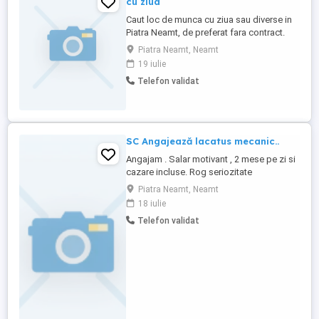
cu ziua
Caut loc de munca cu ziua sau diverse in
Piatra Neamt, de preferat fara contract.
Detin permis cat. B C CE, diploma
Piatra Neamt, Neamt
bacalaureat. Whatsapp 07 doi unu 079 5 1
19 iulie
9
Telefon validat
SC Angajează lacatus mecanic..
Angajam . Salar motivant , 2 mese pe zi si
cazare incluse. Rog seriozitate
Piatra Neamt, Neamt
18 iulie
Telefon validat