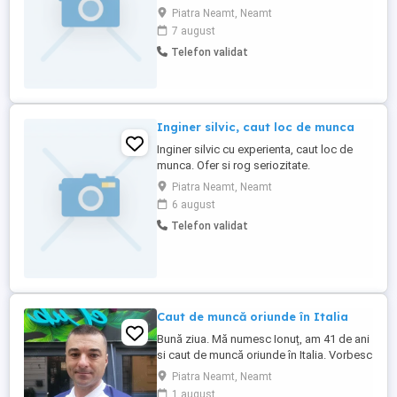
tel , va multumesc (necalificat)
Piatra Neamt, Neamt
7 august
Telefon validat
Inginer silvic, caut loc de munca
Inginer silvic cu experienta, caut loc de
munca. Ofer si rog seriozitate.
Piatra Neamt, Neamt
6 august
Telefon validat
Caut de muncă oriunde în Italia
Bună ziua. Mă numesc Ionuț, am 41 de ani
si caut de muncă oriunde în Italia. Vorbesc
foarte bine limba italiană. Am mașină
Piatra Neamt, Neamt
personală, permis de categoria B și
1 august