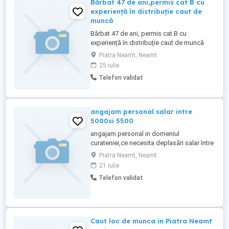
Bărbat 47 de ani,permis cat B cu
experiență în distribuție caut de
muncă
Bărbat 47 de ani, permis cat B cu
experiență în distribuție caut de muncă
Piatra Neamt, Neamt
25 iulie
Telefon validat
angajam personal salar intre
5000si 5500
angajam personal in domeniul
curateniei,ce necesita deplasări salar între
5000 si 5500 pentru mai multe detalii
Piatra Neamt, Neamt
sunați la nr de telefon
21 iulie
Telefon validat
Caut loc de munca in Piatra Neamt