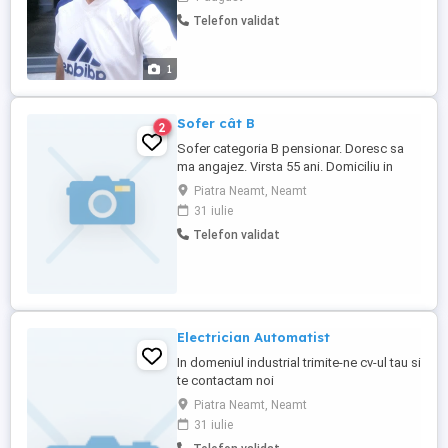
experiență în condus. Mă puteți contacta
Telefon validat
la numărul de telefon sau Whatsapp,
mulțumesc mult...
1
Sofer cât B
2
Sofer categoria B pensionar. Doresc sa
ma angajez. Virsta 55 ani. Domiciliu in
Piatra Neamt.
Piatra Neamt, Neamt
31 iulie
Telefon validat
Electrician Automatist
In domeniul industrial trimite-ne cv-ul tau si
te contactam noi
Piatra Neamt, Neamt
31 iulie