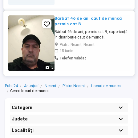
Bărbat 46 de ani caut de muncă
permis cat B
Bărbat 46 de ani, permis cat B, experiență
în distribuție caut de muncă!
Piatra Neamt, Neamt
15 iunie
Telefon validat
1
Publi24
Anunțuri
Neamt
Piatra Neamt
Locuri de munca
Cereri locuri de munca
Categorii
Județe
Localități