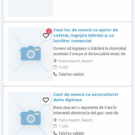
Caut loc de muncă ca ajutor de
1
cofetar, îngrijire bătrâni și ca
lucrător comercial
Doresc să îngrijesc o bătrână la domiciliul
acesteia 5 ore pe zi de luni până vineri, de
preferat până în centrul orașului Piatra
Piatra Neamt, Neamt
Neamț. Sau aș vrea să lucrez în magazine
4 iulie
ca lucrător comercial menționat fără casă
Telefon validat
de marcat, sau ajutor de cofetar . Rog
seriozitate
Caut de munca ca excavatorist
detin diploma
Buna ziua am o experenta de 5 ani la
interventii electrice la del gaz .caut de
munca ca excavatorist .sunt dispus la
Piatra Neamt, Neamt
deplasari nu beau nu fumez sunt familist
1 iulie
nu imi place sa incurc pe cineva doar imi
Telefon validat
doresc sa muncesc pe un salariu mai bun