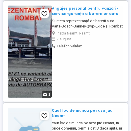
Angajez personal pentru vânzări-
servicii-garanții a bateriilor auto
Suntem reprezentanță de baterii auto
Varta-Bosch-Banner-Qwp-Exide și Rombat
din 1993. Deținem 14 puncte de lucru în 10
Piatra Neamt, Neamt
orașe din 7 județe și căutăm în Piatra
7 august
Neamț o persoană pentru activitatea de
Telefon validat
Vânzări- Service-Garanții ale bateriilor auto
care se desfășoară în locația din
str.Bistriței 81 Așteptăm ...
2
Caut loc de munca pe raza jud
Neamt
caut loc de munca pe raza jud Neamt, in
orice domeniu, permis cat B daca ajuta, nr