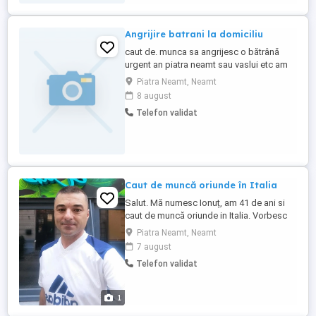
Angrijire batrani la domiciliu
caut de. munca sa angrijesc o bătrână
urgent an piatra neamt sau vaslui etc am
experienta ma puteti contacta la nr tel cer
Piatra Neamt, Neamt
seriozitate
8 august
Telefon validat
Caut de muncă oriunde în Italia
Salut. Mă numesc Ionuț, am 41 de ani si
caut de muncă oriunde in Italia. Vorbesc
foarte bine limba italiană. Am permis de
Piatra Neamt, Neamt
categoria B și experiență în condus. Mă
7 august
puteți contacta telefonic sau whatsapp la
Telefon validat
numărul de telefon , mulțumesc mult...
1