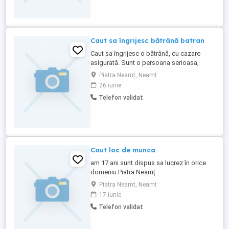
.
Caut sa îngrijesc bătrână batran
Caut sa îngrijesc o bătrână, cu cazare
asigurată. Sunt o persoana serioasa,
harnică, cu experiență și răbdare. As dori
Piatra Neamt, Neamt
in zona Neamț, Bacau, Bicaz. Telefon.
26 iunie
Zero șapte cinci opt șapte zero sase opt
Telefon validat
cinci trei.
Caut loc de munca
am 17 ani sunt dispus sa lucrez în orice
domeniu Piatra Neamț
Piatra Neamt, Neamt
17 iunie
Telefon validat