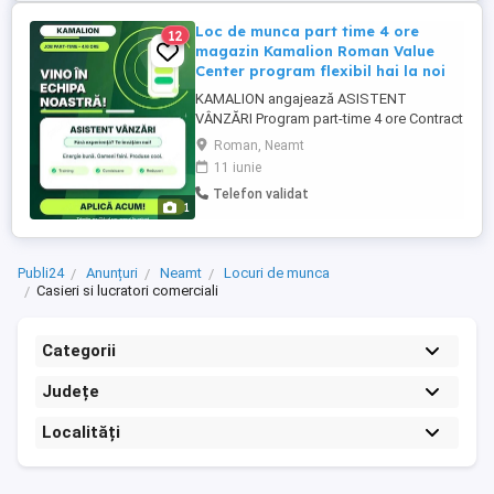
Loc de munca part time 4 ore
12
magazin Kamalion Roman Value
Center program flexibil hai la noi
KAMALION angajează ASISTENT
VÂNZĂRI Program part-time 4 ore Contract
pe perioadă nedeterminată Căutăm o
Roman, Neamt
persoană energică, sociabilă și dornică să
11 iunie
facă parte din echipa noastră! Nu ai
Telefon validat
experiență? Te învățăm noi Training
1
asigurat Comisioane atractive Reduceri la
produse Mediu ...
Publi24
Anunțuri
Neamt
Locuri de munca
Casieri si lucratori comerciali
Categorii
Județe
Localități