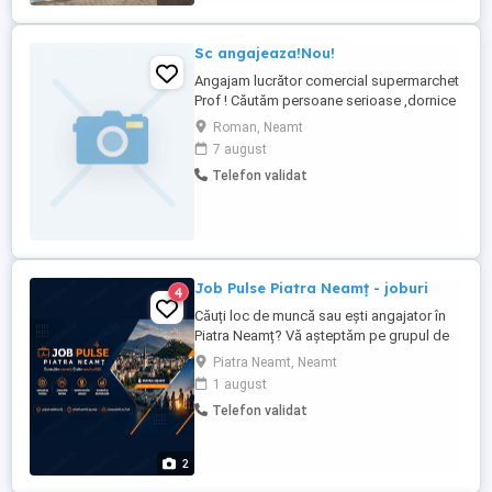
loc de munca,te așteptăm să faci parte
din echipa ...
Sc angajeaza!Nou!
Angajam lucrător comercial supermarchet
Prof ! Căutăm persoane serioase ,dornice
sa lucreze într-un mediu dinamic posturi
Roman, Neamt
disponibile :1 -lucrator comercial ,casier
7 august
Program :full time in ture Oferim: Contract
Telefon validat
perioada nedeterminata Tichete de masa
Bonusuri performanta ! O echipa
prietenoasă și stabilă Posibilități ...
Job Pulse Piatra Neamț - joburi
4
Căuți loc de muncă sau ești angajator în
Piatra Neamț? Vă așteptăm pe grupul de
Facebook Job Pulse Piatra Neamț . La noi
Piatra Neamt, Neamt
în comunitate toleranța pentru spam sau
1 august
țepe este 0! Toate anunțurile sunt
Telefon validat
verificate și conțin obligatoriu interval
salarial, locația exactă și număr de telefon.
Fără detalii în ...
2