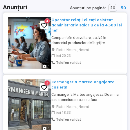
Anunțuri
20
50
Anunțuri pe pagină:
Operator relații clienți asistent
4
administrativ salariu de la 4.500 lei
net
Companie în dezvoltare, activă în
domeniul produselor de îngrijire
personală și al produselor pentru
Piatra Neamt, Neamt
curățenie, își extinde echipa și recrutează
ieri 20:23
10 persoane pentru un loc de muncă
Telefon validat
stabil și pe termen lung. Nu este necesară
1
experiența anterioară. Oferim două
săptămâni de instruire plătită și suport ...
Carmangeria Marteo angajeaza
3
casiera!
Carmangeria Marteo angajeaza Doamna
sau domnisoaracu sau fara
experienta,serioasa,implicata in activitarea
Piatra Neamt, Neamt
pe care o desfasoara.pentru postul de
ieri 18:33
casiera pentru punctul de lucru de la 1 Mai
Telefon validat
Dacă ești o persoana
dinamica,vesela,energica și stabila la un
1