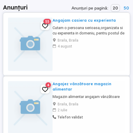
Anunțuri
20
50
Anunțuri pe pagină:
Angajam casiera cu experienta
55
Cutam o persoana serioasa,organizata si
cu experenta in domeniu, pentru postul de
casiera si Lucratoar comercial intr-un
Braila, Braila
mediu de lucru stabil si placut. Cerinte:
4 august
Experienta in domeniu ( minim 1 an)
Abilitati bune de comunicare si relationare
cu clientii: Rapiditate, atentie la detalii si
corectitudine:Disponibilitate ...
Angajez vânzătoare magazin
4
alimentar
Magazin alimentar angajam vânzătoare
Braila, Braila
2 iulie
Telefon validat