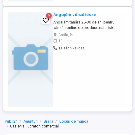
Angajăm vânzătoare
9
Angajăm tânără 25-30 de ani pentru
vânzări online de produse naturiste.
Așteptăm CV și foto pe email
Braila, Braila
18 iunie
Telefon validat
Publi24
Anunțuri
Braila
Locuri de munca
Casieri si lucratori comerciali