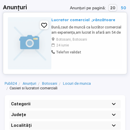
Anunțuri
20
50
Anunțuri pe pagină:
Lucrator comercial .,vânzătoare
Bună,caut de muncă ca lucrător comercial
am experiența,am lucrat în afară am 54 de
ani
Botosani, Botosani
24 iunie
Telefon validat
Publi24
Anunțuri
Botosani
Locuri de munca
Casieri si lucratori comerciali
Categorii
Județe
Localități