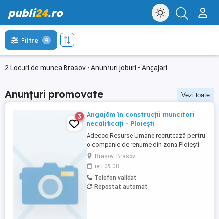
publi
24
.ro
Filtre
4
2 Locuri de munca Brasov • Anunturi joburi • Angajari
Anunțuri promovate
Vezi toate
Angajăm în construcții muncitori
3
necalificați - Ploiești
Adecco Resurse Umane recrutează pentru
o companie de renume din zona Ploiești -
Brazi, activă în domeniul construcțiilor și al
Brasov, Brasov
structurilor metalice. Responsabilități:
ieri 09:08
Montaj și manipulare structuri metalice;
Telefon validat
Încărcarea, descărcarea și manipularea
Repostat automat
materialelor; Asigurarea suportului logistic
pe șantier; Respectarea ...