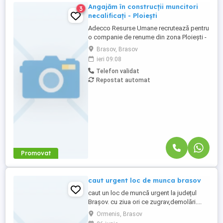
Angajăm în construcții muncitori
3
necalificați - Ploiești
Adecco Resurse Umane recrutează pentru
o companie de renume din zona Ploiești -
Brazi, activă în domeniul construcțiilor și al
Brasov, Brasov
structurilor metalice. Responsabilități:
ieri 09:08
Montaj și manipulare structuri metalice;
Telefon validat
Încărcarea, descărcarea și manipularea
Repostat automat
materialelor; Asigurarea suportului logistic
pe șantier; Respectarea ...
Promovat
caut urgent loc de munca brasov
caut un loc de muncă urgent la județul
Brașov. cu ziua ori ce zugrav,demolări....
etc. necalificat mă puteți contacta la Nr de
Ormenis, Brasov
telefon sau la Nr