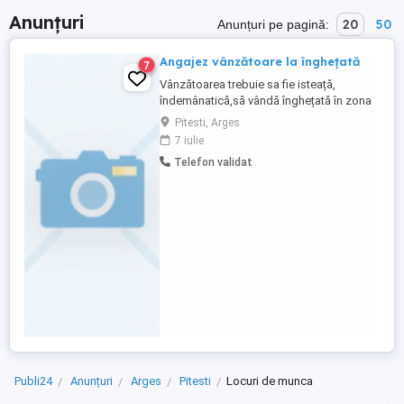
Anunțuri
20
50
Anunțuri pe pagină:
Angajez vânzătoare la înghețată
7
Vânzătoarea trebuie sa fie isteață,
îndemânatică,să vândă înghețată în zona
Piscani ,NAMAIESTI-STOENESTI, vranesti
Pitesti, Arges
(Călinești),CAMPULUNG-PESCAREASA
7 iulie
mai multe detalii la tel
Telefon validat
Publi24
Anunțuri
Arges
Pitesti
Locuri de munca