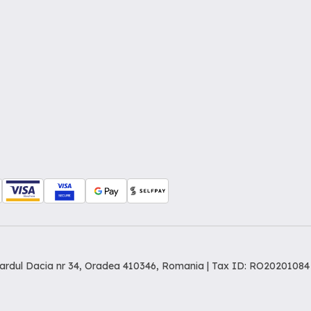
levardul Dacia nr 34, Oradea 410346, Romania | Tax ID: RO20201084