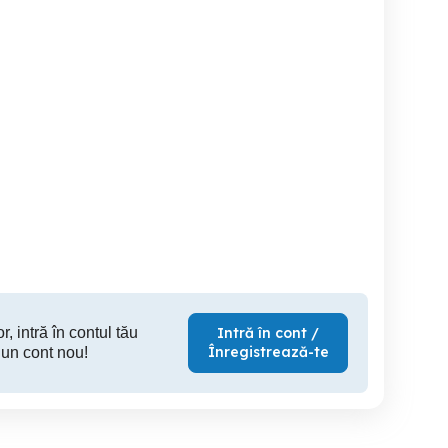
Angajam personal
necalificat pentru
agricultura in Austria
Baia Mare
r, intră în contul tău
Intră în cont /
Înregistrează-te
 un cont nou!