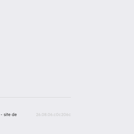
 -
site de
26.08.06.c0c206c