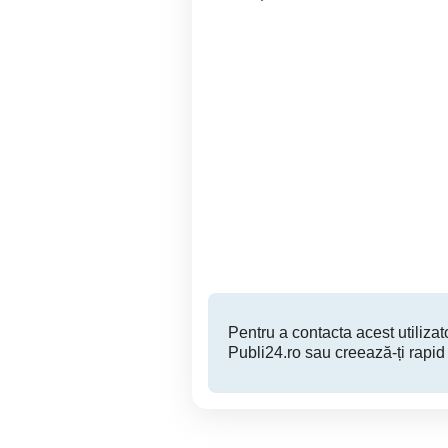
angajez cioban , om la
ferma
Baia Mare
Pentru a contacta acest utilizato
Publi24.ro sau creează-ți rapid