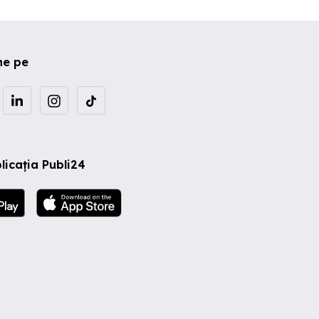
ne pe
licația Publi24