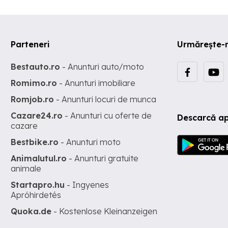
Parteneri
Urmărește-
Bestauto.ro
- Anunturi auto/moto
Romimo.ro
- Anunturi imobiliare
Romjob.ro
- Anunturi locuri de munca
Cazare24.ro
- Anunturi cu oferte de
Descarcă ap
cazare
Bestbike.ro
- Anunturi moto
Animalutul.ro
- Anunturi gratuite
animale
Startapro.hu
- Ingyenes
Apróhirdetés
Quoka.de
- Kostenlose Kleinanzeigen