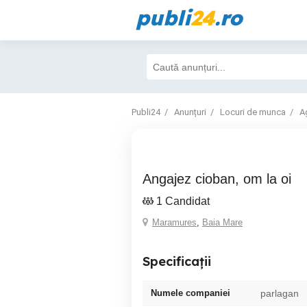
publi
24
.ro
Publi24
Anunțuri
Locuri de munca
Ag
angajez cioban, om la oi
1 Candidat
Maramures
,
Baia Mare
Specificații
Numele companiei
parlagan