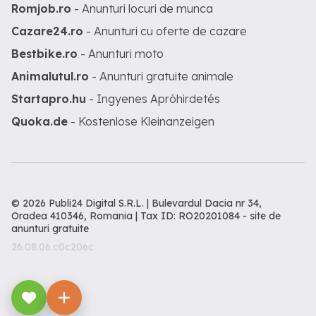
Romjob.ro
- Anunturi locuri de munca
Cazare24.ro
- Anunturi cu oferte de cazare
Bestbike.ro
- Anunturi moto
Animalutul.ro
- Anunturi gratuite animale
Startapro.hu
- Ingyenes Apróhirdetés
Quoka.de
- Kostenlose Kleinanzeigen
© 2026 Publi24 Digital S.R.L. | Bulevardul Dacia nr 34,
Oradea 410346, Romania | Tax ID: RO20201084 -
site de
anunturi gratuite
26.08.06.c0c206c