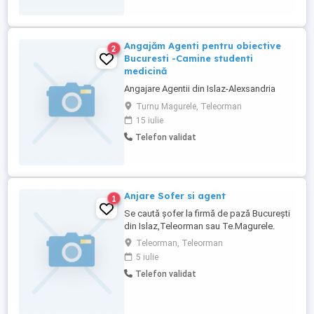
Angajăm Agenti pentru obiective
2
Bucuresti -Camine studenti
medicină
Angajare Agentii din Islaz-Alexsandria
Turnu Magurele, Teleorman
15 iulie
Telefon validat
Anjare Sofer si agent
1
Se caută șofer la firmă de pază București
din Islaz,Teleorman sau Te.Magurele.
Teleorman, Teleorman
5 iulie
Telefon validat