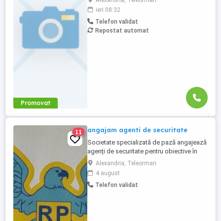
Alexandria, Teleorman
lucru in ture (24 48), salarizare 3400 lei net.
ieri 08:32
Mai multe detalii la telefon 0748199453.
Telefon validat
Repostat automat
Promovat
angajam agenti de securitate
11
Societate specializată de pază angajează
agenți de securitate pentru obiective în
Alexandria , Jud Teleorman Țel
Alexandria, Teleorman
4 august
Telefon validat