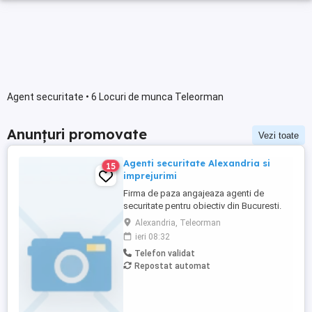
Agent securitate • 6 Locuri de munca Teleorman
Anunțuri promovate
Vezi toate
Agenti securitate Alexandria si
15
imprejurimi
Firma de paza angajeaza agenti de
securitate pentru obiectiv din Bucuresti.
Se ofera transport gratuit,program de
Alexandria, Teleorman
lucru in ture (24 48), salarizare 3400 lei net.
ieri 08:32
Mai multe detalii la telefon 0748199453.
Telefon validat
Repostat automat