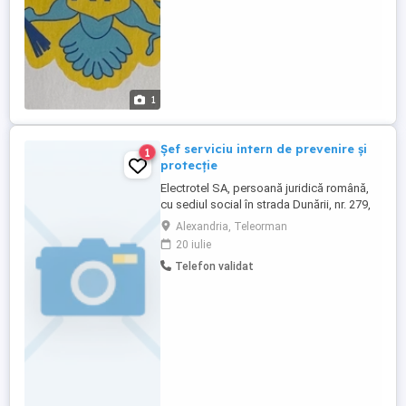
1
Șef serviciu intern de prevenire și
1
protecție
Electrotel SA, persoană juridică română,
cu sediul social în strada Dunării, nr. 279,
localitatea Alexandria, județul Teleorman,
Alexandria, Teleorman
România, înregistrată la Registrul
20 iulie
Comerțului Teleorman sub nr.
Telefon validat
J1990000001341, având CUI RO 1384430,
angajează persoană calificată pentru
postul de ȘEF SERVICIU INTERN DE ...