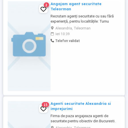
Angajam agent securitate
2
Teleorman
Recrutam agenți securitate cu sau fără
experiență, pentru localitățile: Turnu
Măgurele, Alexandria, Roșiori de Vede,
Alexandria, Teleorman
Zimnicea și Videle. Oferim in loc de muncă
ieri 10:39
sigur și un salariu atractiv. Detalii la telf
Telefon validat
Agenti securitate Alexandria si
15
imprejurimi
Firma de paza angajeaza agenti de
securitate pentru obiectiv din Bucuresti.
Se ofera transport gratuit,program de