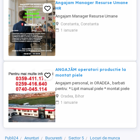
Angajam Manager Resurse Umane
HR
Angajam Manager Resurse Umane
Constanta, Constanta
1 ianuarie
ANGAJĂM operatori productie la
montat piele
Angajam personal, in ORADEA , barbati
pentru: * Lipit manual piele * montat piele
pe volane * operatori Producție - Un singur
Oradea, Bihor
schimb, 8 ore zi - experienta nu este
1 ianuarie
necesara - Trainingul personalului se face
la locul de munca 0 3 5 9 4 1 1 ,1 7 7
Publi24
Anunțuri
Bucuresti
Sector 5
Locuri de munca