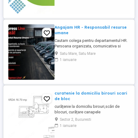
a României* (în prezent, șantierele sunt în
*județul Dâmbovița*). *Unul dintre cele
două posturi este dedicat unui ...
Angajam HR - Responsabil resurse
umane
Cautam colega pentru departamentul HR.
Persoana organizata, comunicativa si
serioasa, cu experienta in domeniu.
Satu Mare, Satu Mare
Asteptam CV-ul la adresa de mail
1 ianuarie
curatenie la domiciliu birouri scari
de bloc
curățenie la domiciliu birouri,scări de
blocuri, curățare canapele
fotoliu,scaune,pardosele. suntem o
Sector 2, Bucuresti
echipa cu atenție la detaliisi la dorințele dv
1 ianuarie