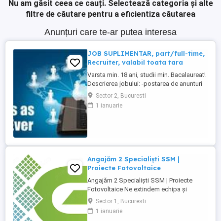
Nu am găsit ceea ce cauți.
Selectează categoria și alte
filtre de căutare pentru a eficientiza căutarea
Anunțuri care te-ar putea interesa
JOB SUPLIMENTAR, part/full-time,
Recruiter, valabil toata tara
Varsta min. 18 ani, studii min. Bacalaureat!
Descrierea jobului: -postarea de anunturi
de colaborare pe internet, ziare -selectia
Sector 2, Bucuresti
CV-urilor -programari interviuri -interviu cu
1 ianuarie
candidatii si testarea acestora -selectia
intervievatilor -raportarea catre Managerul
coordonator a situatiei procesului de ...
Angajăm 2 Specialiști SSM |
Proiecte Fotovoltaice
Angajăm 2 Specialiști SSM | Proiecte
Fotovoltaice Ne extindem echipa și
căutăm *2 Specialiști SSM* pentru
Sector 1, Bucuresti
proiectele noastre de construcție a
1 ianuarie
centralelor fotovoltaice din *zona de sud