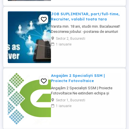
JOB SUPLIMENTAR, part/full-time,
Recruiter, valabil toata tara
Varsta min. 18 ani, studii min. Bacalaureat!
Descrierea jobului: -postarea de anunturi
de colaborare pe internet, ziare -selectia
Sector 2, Bucuresti
CV-urilor -programari interviuri -interviu cu
1 ianuarie
candidatii si testarea acestora -selectia
intervievatilor -raportarea catre Managerul
coordonator a situatiei procesului de ...
Angajăm 2 Specialiști SSM |
Proiecte Fotovoltaice
Angajăm 2 Specialiști SSM | Proiecte
Fotovoltaice Ne extindem echipa și
căutăm *2 Specialiști SSM* pentru
Sector 1, Bucuresti
proiectele noastre de construcție a
1 ianuarie
centralelor fotovoltaice din *zona de sud
a României* (în prezent, șantierele sunt în
*județul Dâmbovița*). *Unul dintre cele
două posturi este dedicat unui ...