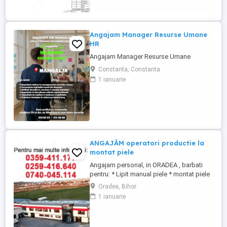
Angajam Manager Resurse Umane
HR
Angajam Manager Resurse Umane
Constanta, Constanta
1 ianuarie
ANGAJĂM operatori productie la
montat piele
Angajam personal, in ORADEA , barbati
pentru: * Lipit manual piele * montat piele
pe volane * operatori Producție - Un singur
Oradea, Bihor
schimb, 8 ore zi - experienta nu este
1 ianuarie
necesara - Trainingul personalului se face
la locul de munca 0 3 5 9 4 1 1 ,1 7 7