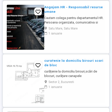
Angajam HR - Responsabil resurse
umane
Cautam colega pentru departamentul HR.
Persoana organizata, comunicativa si
serioasa, cu experienta in domeniu.
Satu Mare, Satu Mare
Asteptam CV-ul la adresa de mail
1 ianuarie
curatenie la domiciliu birouri scari
de bloc
curățenie la domiciliu birouri,scări de
blocuri, curățare canapele
fotoliu,scaune,pardosele. suntem o
Sector 2, Bucuresti
echipa cu atenție la detaliisi la dorințele dv
1 ianuarie