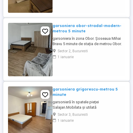
garsoniera obor-stradal-modern-
metrou 5 minute
garsoniera în zona Obor. Șoseaua Mihai
Bravu 5 minute de stația de metrou Obor.
Garsoniera este mobilată modern. Aer
Sector 2, Bucuresti
condiționat, TV digital și internet prin fibra
1 ianuarie
optica. Mașină de spălat rufe, frigider,
cuptor cu microunde, aragaz. Baie cu
cada și boiler. Apometre baie și bucătărie.
Balcon închis, ...
garsoniera grigorescu-metrou 5
minute
garsonieră în spatele pieței
Salajan.Mobilata și utilată
Sector 3, Bucuresti
1 ianuarie