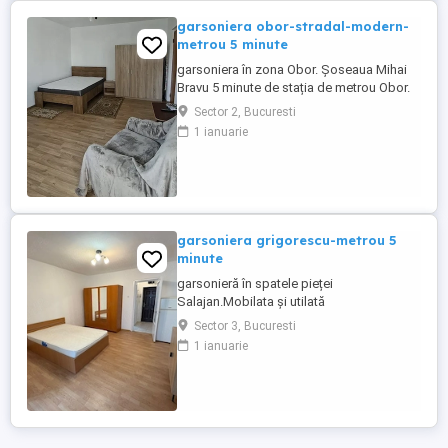
garsoniera obor-stradal-modern-
metrou 5 minute
garsoniera în zona Obor. Șoseaua Mihai
Bravu 5 minute de stația de metrou Obor.
Garsoniera este mobilată modern. Aer
Sector 2, Bucuresti
condiționat, TV digital și internet prin fibra
1 ianuarie
optica. Mașină de spălat rufe, frigider,
cuptor cu microunde, aragaz. Baie cu
cada și boiler. Apometre baie și bucătărie.
Balcon închis, ...
garsoniera grigorescu-metrou 5
minute
garsonieră în spatele pieței
Salajan.Mobilata și utilată
Sector 3, Bucuresti
1 ianuarie