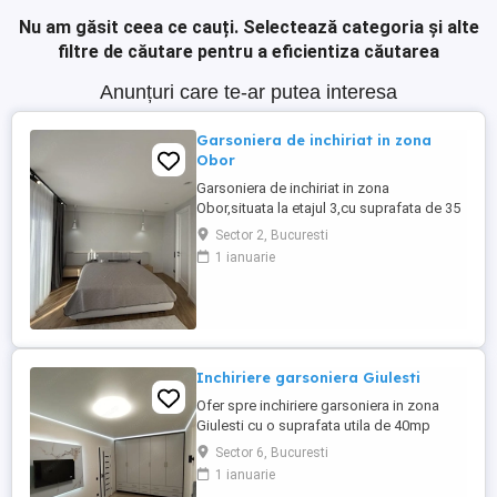
Nu am găsit ceea ce cauți.
Selectează categoria și alte
filtre de căutare pentru a eficientiza căutarea
Anunțuri care te-ar putea interesa
Garsoniera de inchiriat in zona
Obor
Garsoniera de inchiriat in zona
Obor,situata la etajul 3,cu suprafata de 35
mp,locuinta practica si bine
Sector 2, Bucuresti
organizata,ideala pentru o persoana.
1 ianuarie
Metrou Obor la 3-4 minute,Piata
Obor,Veranda Mall si magazine in
apropiere. Sunati pentru detalii.
Inchiriere garsoniera Giulesti
Ofer spre inchiriere garsoniera in zona
Giulesti cu o suprafata utila de 40mp
situat la etajul 2 al unui imobil construit in
Sector 6, Bucuresti
anul 1990. Dispune de loc de parcare in
1 ianuarie
fata blocului.