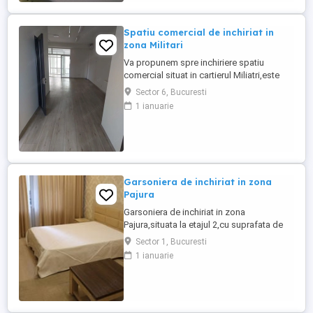
Spatiu comercial de inchiriat in
zona Militari
Va propunem spre inchiriere spatiu
comercial situat in cartierul Miliatri,este
intr-o zona circulata perfect pentru o mica
Sector 6, Bucuresti
afacere. Dispune de o suprafata utila de
1 ianuarie
67mp,situat la parterul lui bloc. Pentru mai
multe detalii,va ruga sa ne contactati!
Garsoniera de inchiriat in zona
Pajura
Garsoniera de inchiriat in zona
Pajura,situata la etajul 2,cu suprafata de
37 mp,locuinta linistita si bine
Sector 1, Bucuresti
organizata.Aproape de metrou Jiului si
1 ianuarie
parc. Sunati pentru detalii.