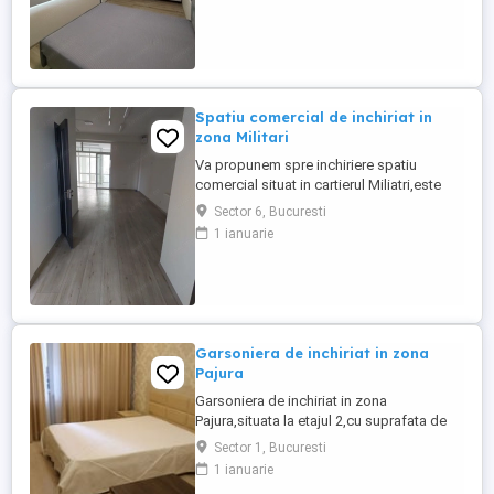
Spatiu comercial de inchiriat in
zona Militari
Va propunem spre inchiriere spatiu
comercial situat in cartierul Miliatri,este
intr-o zona circulata perfect pentru o mica
Sector 6, Bucuresti
afacere. Dispune de o suprafata utila de
1 ianuarie
67mp,situat la parterul lui bloc. Pentru mai
multe detalii,va ruga sa ne contactati!
Garsoniera de inchiriat in zona
Pajura
Garsoniera de inchiriat in zona
Pajura,situata la etajul 2,cu suprafata de
37 mp,locuinta linistita si bine
Sector 1, Bucuresti
organizata.Aproape de metrou Jiului si
1 ianuarie
parc. Sunati pentru detalii.