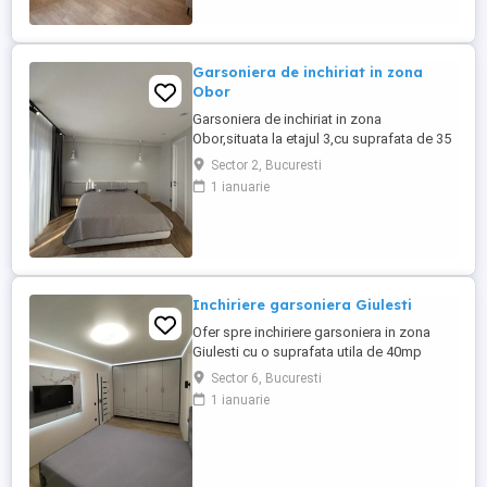
Garsoniera de inchiriat in zona
Obor
Garsoniera de inchiriat in zona
Obor,situata la etajul 3,cu suprafata de 35
mp,locuinta practica si bine
Sector 2, Bucuresti
organizata,ideala pentru o persoana.
1 ianuarie
Metrou Obor la 3-4 minute,Piata
Obor,Veranda Mall si magazine in
apropiere. Sunati pentru detalii.
Inchiriere garsoniera Giulesti
Ofer spre inchiriere garsoniera in zona
Giulesti cu o suprafata utila de 40mp
situat la etajul 2 al unui imobil construit in
Sector 6, Bucuresti
anul 1990. Dispune de loc de parcare in
1 ianuarie
fata blocului.