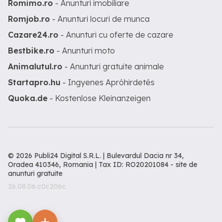
Romimo.ro
- Anunturi imobiliare
Romjob.ro
- Anunturi locuri de munca
Cazare24.ro
- Anunturi cu oferte de cazare
Bestbike.ro
- Anunturi moto
Animalutul.ro
- Anunturi gratuite animale
Startapro.hu
- Ingyenes Apróhirdetés
Quoka.de
- Kostenlose Kleinanzeigen
© 2026 Publi24 Digital S.R.L. | Bulevardul Dacia nr 34,
Oradea 410346, Romania | Tax ID: RO20201084 -
site de
anunturi gratuite
26.08.06.c0c206c