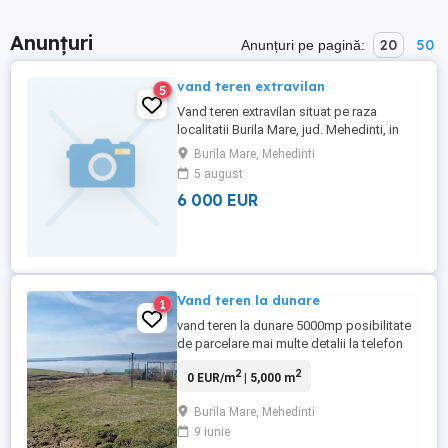
Anunțuri
20
50
Anunțuri pe pagină:
vand teren extravilan
5
Vand teren extravilan situat pe raza
localitatii Burila Mare, jud. Mehedinti, in
suprafata de 6 ha. si 2122 mp., o singura
Burila Mare, Mehedinti
parcela, T298, langa un canal de
5 august
irigatie.Pret fix 6000 euro ha. telefon
6 000 EUR
contact
Vand teren la dunare
1
vand teren la dunare 5000mp posibilitate
de parcelare mai multe detalii la telefon
2
2
0 EUR/m
| 5,000 m
Burila Mare, Mehedinti
9 iunie