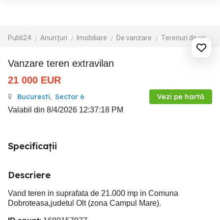
Publi24
Anunțuri
Imobiliare
De vanzare
Terenuri de vanzare
vanzare teren extravilan
21 000
EUR
Bucuresti
,
Sector 6
Vezi pe hartă
Valabil din 8/4/2026 12:37:18 PM
Specificații
Descriere
Vand teren in suprafata de 21.000 mp in Comuna
Dobroteasa,judetul Olt (zona Campul Mare).