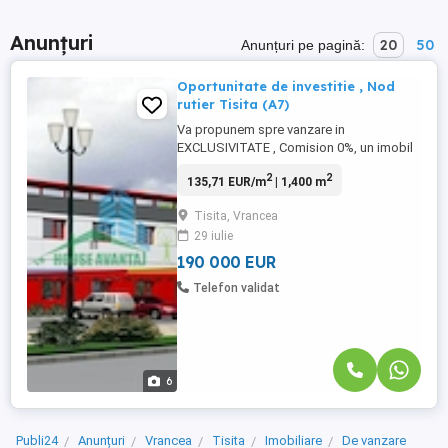
Anunțuri
20
50
Anunțuri pe pagină:
Oportunitate de investitie , Nod
rutier Tisita (A7)
Va propunem spre vanzare in
EXCLUSIVITATE , Comision 0%, un imobil
cu destinatie de Hotel avand 30 de
2
2
135,71 EUR/m
| 1,400 m
camere , restaurant , sala de conferinte ,
receptie ,etc. Suprafata utila de 1400MP,
Tisita, Vrancea
dispusi D+P+1 , 2700 MP teren , 26 locuri
29 iulie
de parcare , apa , fosa proprie , spatii de
depozitare , etc. ...
190 000 EUR
Telefon validat
6
Publi24
Anunțuri
Vrancea
Tisita
Imobiliare
De vanzare