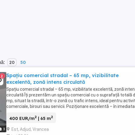
nă:
20
50
Spațiu comercial stradal – 65 mp, vizibilitate
2
excelentă, zonă intens circulată
Spațiu comercial stradal – 65 mp, vizibilitate excelentă, zonă inte
circulată Îți prezentăm un spațiu comercial cu o suprafață totală 
mp, situat la stradă, într-o zonă cu trafic intens, ideal pentru activi
comerciale, birouri sau servicii. Poziționare excelentă – în imediata
vecinătate ...
2
2
400 EUR/m
| 65 m
Est, Adjud, Vrancea
3