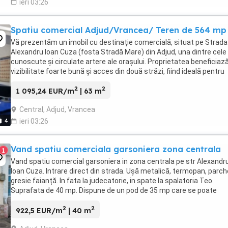
ieri 03:26
Spatiu comercial Adjud/Vrancea/ Teren de 564 mp
Vă prezentăm un imobil cu destinație comercială, situat pe Strada
Alexandru Ioan Cuza (fosta Stradă Mare) din Adjud, una dintre cele
cunoscute și circulate artere ale orașului. Proprietatea beneficiaz
vizibilitate foarte bună și acces din două străzi, fiind ideală pentru
desfășurarea unei activități ...
2
2
1 095,24 EUR/m
| 63 m
Central, Adjud, Vrancea
4
ieri 03:26
Vand spatiu comerciala garsoniera zona centrala
1
Vand spatiu comercial garsoniera in zona centrala pe str Alexandr
Ioan Cuza. Intrare direct din strada. Ușă metalică, termopan, parch
gresie faianță. In fata la judecatorie, in spate la spalatoria Teo.
Suprafata de 40 mp. Dispune de un pod de 35 mp care se poate
amenaja (a fost prevazut sa fie mansardabil). ...
2
2
922,5 EUR/m
| 40 m