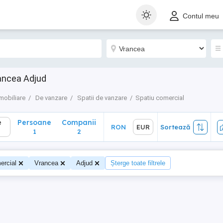
Persoane
Companii
RON
EUR
Sortează
Contul meu
1
2
ancea Adjud
mobiliare
De vanzare
Spatii de vanzare
Spatiu comercial
e
Persoane
Companii
RON
EUR
Sortează
1
2
ercial
Vrancea
Adjud
Șterge toate filtrele