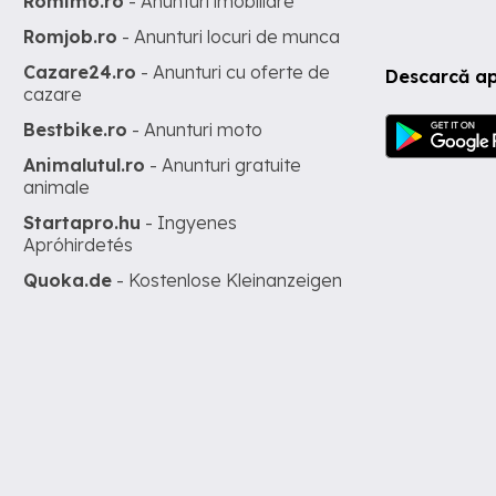
Romimo.ro
- Anunturi imobiliare
Romjob.ro
- Anunturi locuri de munca
Cazare24.ro
- Anunturi cu oferte de
Descarcă ap
cazare
Bestbike.ro
- Anunturi moto
Animalutul.ro
- Anunturi gratuite
animale
Startapro.hu
- Ingyenes
Apróhirdetés
Quoka.de
- Kostenlose Kleinanzeigen