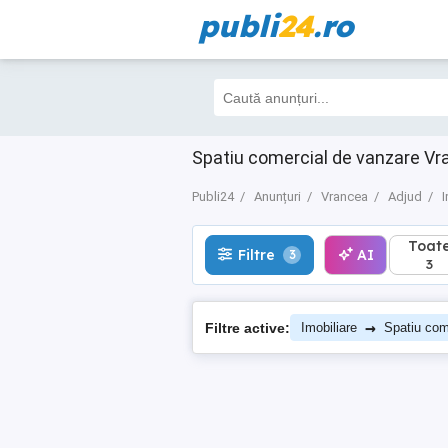
publi
24
.ro
Toate
Filtre
AI
3
3
Spatiu comercial de vanzare Vr
Publi24
Anunțuri
Vrancea
Adjud
I
Toat
Filtre
AI
3
3
→
Filtre active:
Imobiliare
Spatiu com