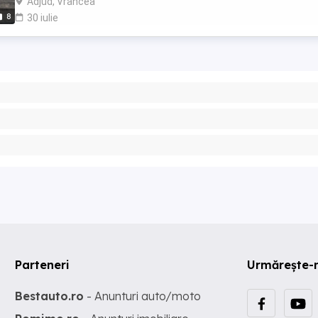
Adjud, Vrancea
8
30 iulie
Parteneri
Urmărește-
Bestauto.ro
- Anunturi auto/moto