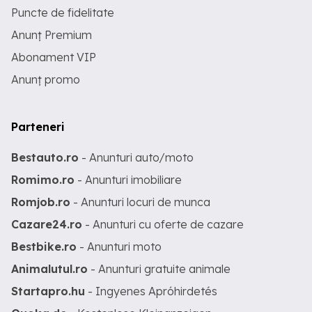
Puncte de fidelitate
Anunț Premium
Abonament VIP
Anunț promo
Parteneri
Bestauto.ro
- Anunturi auto/moto
Romimo.ro
- Anunturi imobiliare
Romjob.ro
- Anunturi locuri de munca
Cazare24.ro
- Anunturi cu oferte de cazare
Bestbike.ro
- Anunturi moto
Animalutul.ro
- Anunturi gratuite animale
Startapro.hu
- Ingyenes Apróhirdetés