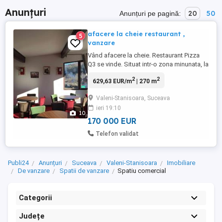
Anunțuri
20
50
Anunțuri pe pagină:
afacere la cheie restaurant ,
5
vanzare
Vând afacere la cheie. Restaurant Pizza
Q3 se vinde. Situat intr-o zona minunata, la
poalele munților Stanisoara, lângă pârtia
2
2
629,63 EUR/m
| 270 m
Malini( drumul dinspre pârtie da exact in
locație, distanță 200 metri fata de pârtie ),
Valeni-Stanisoara, Suceava
sat de vacanța Iesle, comuna Malini .
ieri 19:10
Poziționare unica . Spatiul are aproximativ
10
330 ...
170 000 EUR
Telefon validat
Publi24
Anunțuri
Suceava
Valeni-Stanisoara
Imobiliare
De vanzare
Spatii de vanzare
Spatiu comercial
Categorii
Județe