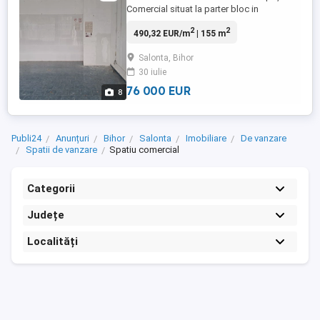
Comercial situat la parter bloc in
localitatea Salonta, str. Republicii, nr. 123,
2
2
490,32 EUR/m
| 155 m
compus din Magazin, Doua Magazii, Baie,
Hol si Laborator, avand suprafața
Salonta, Bihor
construita totala de 175 mp si suprafata
30 iulie
utila de 154,50 mp. Pt detalii sau
76 000 EUR
8
Publi24
Anunțuri
Bihor
Salonta
Imobiliare
De vanzare
Spatii de vanzare
Spatiu comercial
Categorii
Județe
Localități