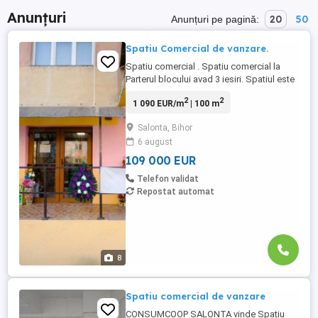
Anunțuri
20
50
Anunțuri pe pagină:
Spatiu Comercial de vanzare.
Spatiu comercial . Spatiu comercial la
Parterul blocului avad 3 iesiri. Spatiul este
destinat pentru 3 afaceri independente ,
2
2
1 090 EUR/m
| 100 m
incalzire centrala pe gaz , aer conditionat ,
geam cu tamplarie pvc. Sistem de alarma ,
Salonta, Bihor
2 bai 3 debarale de depozitare. 100 mp
6 august
utili.
109 000 EUR
Telefon validat
Repostat automat
8
Spatiu comercial de vanzare
CONSUMCOOP SALONTA vinde Spațiu