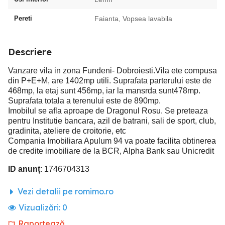
Pereti
Faianta, Vopsea lavabila
Descriere
Vanzare vila in zona Fundeni- Dobroiesti.Vila ete compusa
din P+E+M, are 1402mp utili. Suprafata parterului este de
468mp, la etaj sunt 456mp, iar la mansrda sunt478mp.
Suprafata totala a terenului este de 890mp.
Imobilul se afla aproape de Dragonul Rosu. Se preteaza
pentru Institutie bancara, azil de batrani, sali de sport, club,
gradinita, ateliere de croitorie, etc
Compania Imobiliara Apulum 94 va poate facilita obtinerea
de credite imobiliare de la BCR, Alpha Bank sau Unicredit
ID anunț
: 1746704313
Vezi detalii pe romimo.ro
Vizualizări:
0
Raportează