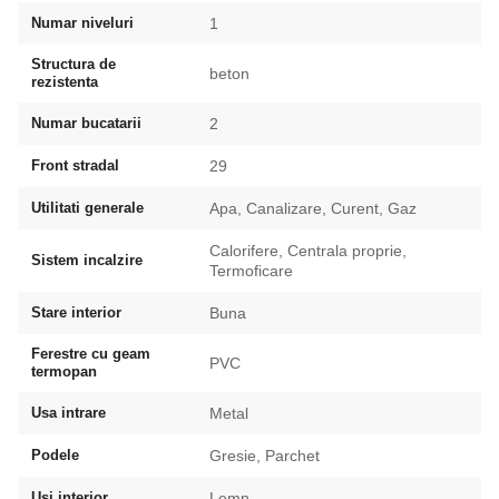
Numar niveluri
1
Structura de
beton
rezistenta
Numar bucatarii
2
Front stradal
29
Utilitati generale
Apa, Canalizare, Curent, Gaz
Calorifere, Centrala proprie,
Sistem incalzire
Termoficare
Stare interior
Buna
Ferestre cu geam
PVC
termopan
Usa intrare
Metal
Podele
Gresie, Parchet
Usi interior
Lemn