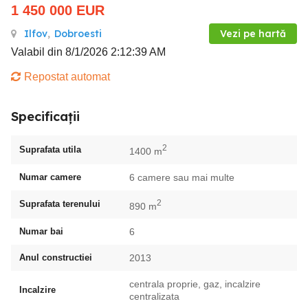
1 450 000
EUR
Ilfov
,
Dobroesti
Vezi pe hartă
Valabil din 8/1/2026 2:12:39 AM
Repostat automat
Specificații
2
Suprafata utila
1400 m
Numar camere
6 camere sau mai multe
2
Suprafata terenului
890 m
Numar bai
6
Anul constructiei
2013
centrala proprie, gaz, incalzire
Incalzire
centralizata