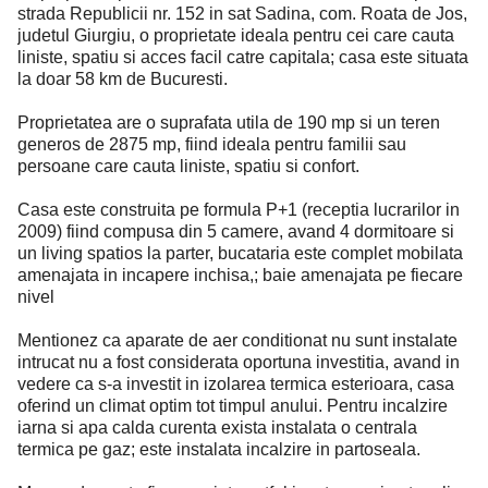
strada Republicii nr. 152 in sat Sadina, com. Roata de Jos,
judetul Giurgiu, o proprietate ideala pentru cei care cauta
liniste, spatiu si acces facil catre capitala; casa este situata
la doar 58 km de Bucuresti.
Proprietatea are o suprafata utila de 190 mp si un teren
generos de 2875 mp, fiind ideala pentru familii sau
persoane care cauta liniste, spatiu si confort.
Casa este construita pe formula P+1 (receptia lucrarilor in
2009) fiind compusa din 5 camere, avand 4 dormitoare si
un living spatios la parter, bucataria este complet mobilata
amenajata in incapere inchisa,; baie amenajata pe fiecare
nivel
Mentionez ca aparate de aer conditionat nu sunt instalate
intrucat nu a fost considerata oportuna investitia, avand in
vedere ca s-a investit in izolarea termica esterioara, casa
oferind un climat optim tot timpul anului. Pentru incalzire
iarna si apa calda curenta exista instalata o centrala
termica pe gaz; este instalata incalzire in partoseala.