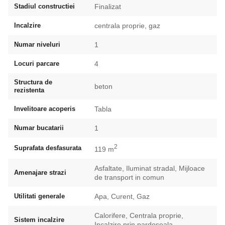
Stadiul constructiei
Finalizat
Incalzire
centrala proprie, gaz
Numar niveluri
1
Locuri parcare
4
Structura de
beton
rezistenta
Invelitoare acoperis
Tabla
Numar bucatarii
1
2
Suprafata desfasurata
119 m
Asfaltate, Iluminat stradal, Mijloace
Amenajare strazi
de transport in comun
Utilitati generale
Apa, Curent, Gaz
Calorifere, Centrala proprie,
Sistem incalzire
Incalzire prin pardoseala