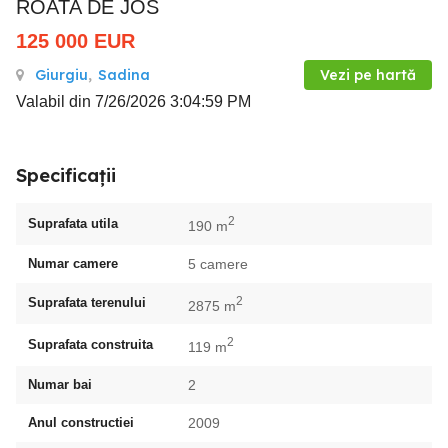
ROATA DE JOS
125 000
EUR
Giurgiu
,
Sadina
Vezi pe hartă
Valabil din 7/26/2026 3:04:59 PM
Specificații
2
Suprafata utila
190 m
Numar camere
5 camere
2
Suprafata terenului
2875 m
2
Suprafata construita
119 m
Numar bai
2
Anul constructiei
2009