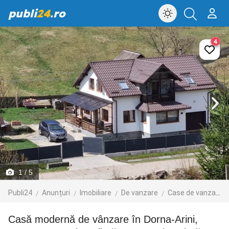
publi
24
.ro
4
1
/ 5
Publi24
Anunțuri
Imobiliare
De vanzare
Case de vanzare
Casă modernă de vânzare în Dorna-Arini,