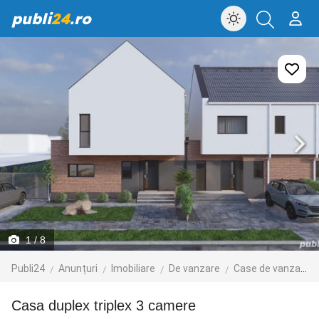
publi
24
.ro
1
/ 8
Publi24
Anunțuri
Imobiliare
De vanzare
Case de vanzare
casa duplex triplex 3 camere