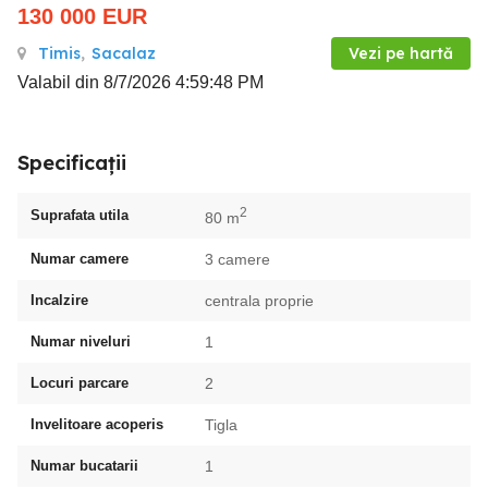
130 000
EUR
Timis
,
Sacalaz
Vezi pe hartă
Valabil din 8/7/2026 4:59:48 PM
Specificații
2
Suprafata utila
80 m
Numar camere
3 camere
Incalzire
centrala proprie
Numar niveluri
1
Locuri parcare
2
Invelitoare acoperis
Tigla
Numar bucatarii
1