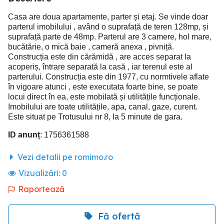
Casa are doua apartamente, parter și etaj. Se vinde doar
parterul imobilului , având o suprafață de teren 128mp, și
suprafață parte de 48mp. Parterul are 3 camere, hol mare,
bucătărie, o mică baie , cameră anexa , pivniță.
Construcția este din cărămidă , are acces separat la
acoperiș, întrare separată la casă , iar terenul este al
parterului. Construcția este din 1977, cu normtivele aflate
în vigoare atunci , este executata foarte bine, se poate
locui direct în ea, este mobilată și utilitățile funcționale.
Imobilului are toate utilitățile, apa, canal, gaze, curent.
Este situat pe Trotusului nr 8, la 5 minute de gara.
ID anunț
: 1756361588
Vezi detalii pe romimo.ro
Vizualizări:
0
Raportează
Fă ofertă