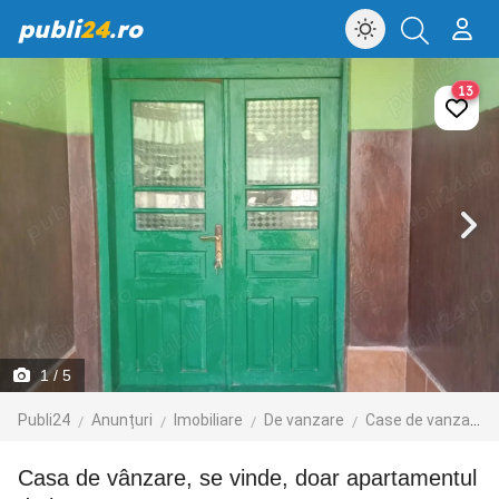
publi
24
.ro
13
1
/ 5
Publi24
Anunțuri
Imobiliare
De vanzare
Case de vanzare
Casa de vânzare, se vinde, doar apartamentul