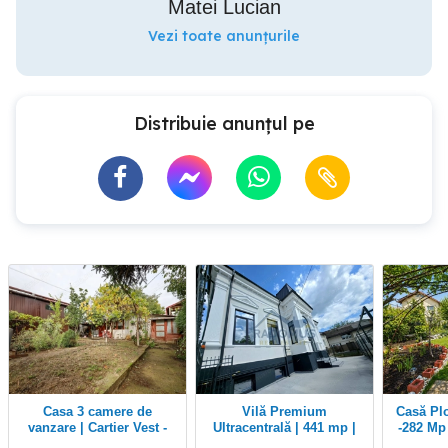
Matei Lucian
Vezi toate anunțurile
Distribuie anunțul pe
Casa 3 camere de
Vilă Premium
Casă Ploiești - 6 Camere
vanzare | Cartier Vest -
Ultracentrală | 441 mp |
-282 Mp 
Mitica Apostol |
Renovată Integral 2026 |
Mp -