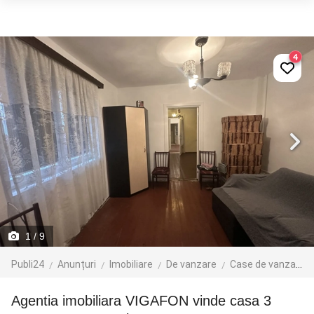
4
1
/ 9
Publi24
Anunțuri
Imobiliare
De vanzare
Case de vanzare
Agentia imobiliara VIGAFON vinde casa 3