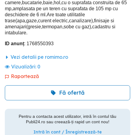
camere,bucatarie,baie,hol,cu o suprafata construita de 65
mp,amplasata pe un teren cu suprafata de 105 mp cu
deschidere de 6 ml.Are toate utilitatile
trase(apa,gaze,curent electric,canalizare),finisaje si
amenajari(gresie,termopan,sobe cu gaz),cadastru si
intabulare.
ID anunț
: 1768550393
Vezi detalii pe romimo.ro
Vizualizări:
0
Raportează
Fă ofertă
Pentru a contacta acest utilizator, intră în contul tău
Publi24.ro sau creează-ți rapid un cont nou!
Intră în cont / Înregistrează-te