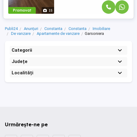
Promovat
15
Publi24
Anunțuri
Constanta
Constanta
Imobiliare
De vanzare
Apartamente de vanzare
Garsoniera
Categorii
Județe
Localități
Urmărește-ne pe