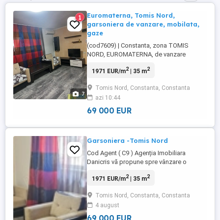
Euromaterna, Tomis Nord,
1
garsoniera de vanzare, mobilata,
gaze
(cod7609) | Constanta, zona TOMIS
NORD, EUROMATERNA, de vanzare
garsoniera in bloc NOU 2014, suprafata
2
2
1971 EUR/m
| 35 m
35mp, situata la DEMISOL inalt, compusa
din hol, camera cu bucatarie open space,
Tomis Nord, Constanta, Constanta
baie cu geam, ferestre mari. Garsoniera se
7
azi 10:44
vinde mobilata, utilata, aer conditionat,
CENTRALA pe GAZ, clasa energetica ...
69 000 EUR
Garsoniera -Tomis Nord
Cod Agent ( C9 ) Agenția Imobiliara
Danicris vă propune spre vânzare o
garsonieră modernă, amplasată într-o
2
2
1971 EUR/m
| 35 m
zonă excelentă din Tomis Nord, în spatele
clinicii Euromaterna, într-un imobil nou,
Tomis Nord, Constanta, Constanta
construit în anul 2014. Proprietatea se
4 august
recomandă atât pentru locuire, cât și
pentru investiție, datorită cererii ...
69 000 EUR