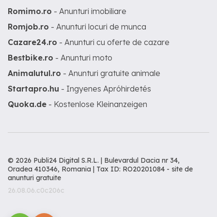
Romimo.ro
- Anunturi imobiliare
Romjob.ro
- Anunturi locuri de munca
Cazare24.ro
- Anunturi cu oferte de cazare
Bestbike.ro
- Anunturi moto
Animalutul.ro
- Anunturi gratuite animale
Startapro.hu
- Ingyenes Apróhirdetés
Quoka.de
- Kostenlose Kleinanzeigen
© 2026 Publi24 Digital S.R.L. | Bulevardul Dacia nr 34,
Oradea 410346, Romania | Tax ID: RO20201084 -
site de
anunturi gratuite
26.08.06.c0c206c