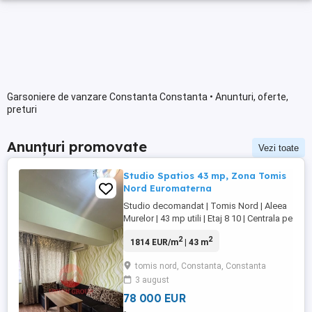
Garsoniere de vanzare Constanta Constanta • Anunturi, oferte,
preturi
Anunțuri promovate
Vezi toate
Studio Spatios 43 mp, Zona Tomis
Nord Euromaterna
Studio decomandat | Tomis Nord | Aleea
Murelor | 43 mp utili | Etaj 8 10 | Centrala pe
gaze | Lift Daca esti in cautarea unei
2
2
1814 EUR/m
| 43 m
locuinte spatioase, bine compartimentate
si amplasate intr-una dintre cele mai
tomis nord, Constanta, Constanta
cautate zone din Constanta, acest studio
3 august
decomandat din Tomis Nord poate fi
alegerea ideala. Fie ...
78 000 EUR