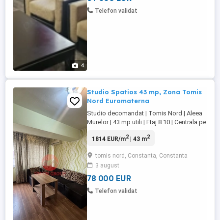
Telefon validat
4
Studio Spatios 43 mp, Zona Tomis
Nord Euromaterna
Studio decomandat | Tomis Nord | Aleea
Murelor | 43 mp utili | Etaj 8 10 | Centrala pe
gaze | Lift Daca esti in cautarea unei
2
2
1814 EUR/m
| 43 m
locuinte spatioase, bine compartimentate
si amplasate intr-una dintre cele mai
tomis nord, Constanta, Constanta
cautate zone din Constanta, acest studio
3 august
decomandat din Tomis Nord poate fi
alegerea ideala. Fie ...
78 000 EUR
Telefon validat