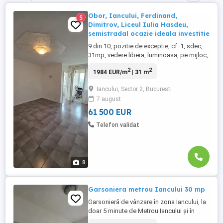
Obor, Iancului, Ferdinand,
5
Dimitrov, Liceul Iulia Hasdeu,
semistradal ocazie ideala investitie
9 din 10, pozitie de exceptie, cf. 1, sdec,
31mp, vedere libera, luminoasa, pe mijloc,
bloc de garsoniere, fara risc seismic,
2
2
1984 EUR/m
| 31 m
reabilitat termic, 6 lifturi, bucatarie
mobilata ( bonus ), aragaz, masina de
Iancului, Sector 2, Bucuresti
spalat, gresie, faianta, termopan, usa
7 august
metalica, aer conditionat, boiler electric,
cadastru si intabulare, ...
61 500 EUR
Telefon validat
8
Garsoniera metrou Iancului 30 mp
Garsonieră de vânzare în zona Iancului, la
doar 5 minute de Metrou Iancului și în
apropiere de Colegiul Național „Iulia