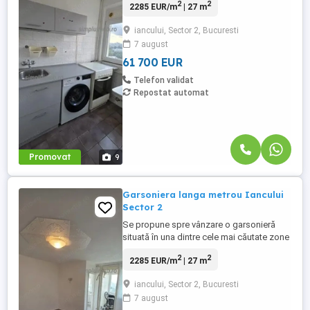
2
2
2285 EUR/m
| 27 m
Hasdeu”. 30 mp, etaj 9/10, bloc reabilitat
termic, luminoasă și bine
iancului, Sector 2, Bucuresti
compartimentată. Zonă foarte bună, cu
7 august
acces rapid la transport, magazine, școli
și alte facilități. Se acceptă credit. ...
61 700 EUR
Telefon validat
Repostat automat
Promovat
9
Garsoniera langa metrou Iancului
Sector 2
Se propune spre vânzare o garsonieră
situată în una dintre cele mai căutate zone
ale Capitalei – Iancului, la doar 5 minute
2
2
2285 EUR/m
| 27 m
de mers pe jos de stația de metrou și în
imediata vecinătate a Colegiului Național
iancului, Sector 2, Bucuresti
„Iulia Hasdeu”. Locuința este amplasată la
7 august
etajul 9 din 10 al unui imobil construit în