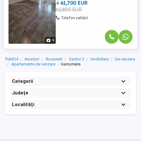
anul 1965, ...
61,700 EUR
61,800 EUR
Telefon validat
9
Publi24
Anunțuri
Bucuresti
Sector 2
Imobiliare
De vanzare
Apartamente de vanzare
Garsoniera
Categorii
Județe
Localități