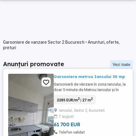
Garsoniere de vanzare Sector 2 Bucuresti • Anunturi, oferte,
preturi
Anunțuri promovate
Vezi toate
Garsoniera metrou Iancului 30 mp
Garsonieră de vânzare în zona Iancului, la
doar 5 minute de Metrou Iancului și în
apropiere de Colegiul Național „Iulia
2
2
2285 EUR/m
| 27 m
Hasdeu”. 30 mp, etaj 9/10, bloc reabilitat
termic, luminoasă și bine
iancului, Sector 2, Bucuresti
compartimentată. Zonă foarte bună, cu
7 august
acces rapid la transport, magazine, școli
și alte facilități. Se acceptă credit. ...
61 700 EUR
Telefon validat