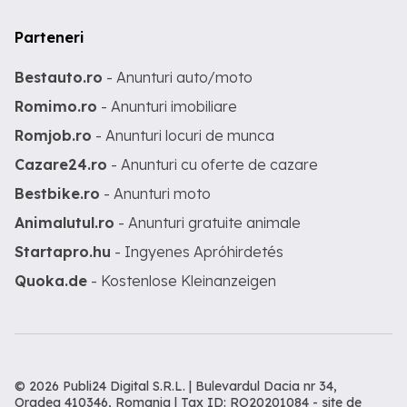
Parteneri
Bestauto.ro
- Anunturi auto/moto
Romimo.ro
- Anunturi imobiliare
Romjob.ro
- Anunturi locuri de munca
Cazare24.ro
- Anunturi cu oferte de cazare
Bestbike.ro
- Anunturi moto
Animalutul.ro
- Anunturi gratuite animale
Startapro.hu
- Ingyenes Apróhirdetés
Quoka.de
- Kostenlose Kleinanzeigen
© 2026 Publi24 Digital S.R.L. | Bulevardul Dacia nr 34,
Oradea 410346, Romania | Tax ID: RO20201084 -
site de