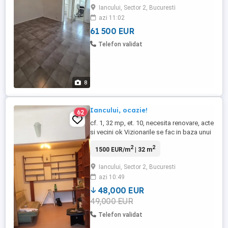
mobilata ( bonus ), aragaz, masina de
Iancului, Sector 2, Bucuresti
spalat, gresie, faianta, termopan, usa
azi 11:02
metalica, aer conditionat, boiler electric,
cadastru si intabulare, ...
61 500 EUR
Telefon validat
8
Iancului, ocazie!
62
cf. 1, 32 mp, et. 10, necesita renovare, acte
si vecini ok Vizionarile se fac in baza unui
contract pentru vizionare semnat anterior
2
2
1500 EUR/m
| 32 m
in valoare de 100 lei cu documente de
incasare. Daca se achizitioneaza locuinta
Iancului, Sector 2, Bucuresti
aceasta suma se scade din comision.
azi 10:49
48,000 EUR
49,000 EUR
Telefon validat