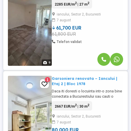
2
2
2285 EUR/m
| 27 m
de mers pe jos de stația de metrou și în
imediata vecinătate a Colegiului Național
iancului, Sector 2, Bucuresti
„Iulia Hasdeu”. Locuința este amplasată la
7 august
etajul 9 din 10 al unui imobil construit în
anul 1965, ...
61,700 EUR
61,800 EUR
Telefon validat
9
Garsoniera renovata – Iancului |
1
Etaj 2 | Bloc 1978
Daca iti doresti o locuinta intr-o zona bine
conectata a Bucurestiului sau cauti o
investitie cu potential foarte bun pentru
2
2
2667 EUR/m
| 30 m
inchiriere, aceasta garsoniera din zona
Iancului merita vazuta. Situata la etajul 2 al
iancului, Sector 2, Bucuresti
unui bloc construit in 1978, locuinta are o
7 august
suprafata utila de 30 mp si a fost
renovata, ...
80 000 EUR