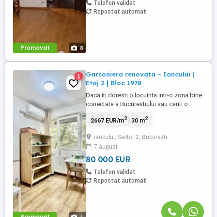
Telefon validat
Repostat automat
Promovat
8
Garsoniera renovata – Iancului |
1
Etaj 2 | Bloc 1978
Daca iti doresti o locuinta intr-o zona bine
conectata a Bucurestiului sau cauti o
investitie cu potential foarte bun pentru
2
2
2667 EUR/m
| 30 m
inchiriere, aceasta garsoniera din zona
Iancului merita vazuta. Situata la etajul 2 al
iancului, Sector 2, Bucuresti
unui bloc construit in 1978, locuinta are o
7 august
suprafata utila de 30 mp si a fost
renovata, ...
80 000 EUR
Telefon validat
Repostat automat
Promovat