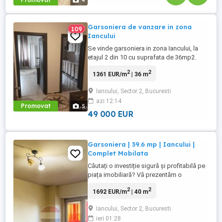
4
Garsoniera de vanzare in zona
109
Iancului
Se vinde garsoniera in zona Iancului, la
etajul 2 din 10 cu suprafata de 36mp2.
Dispunerea este ideala datorita accesului
2
2
1361 EUR/m
| 36 m
facil atat la majoritatea mijloacelor de
transport in comun cat si magazine si
Iancului, Sector 2, Bucuresti
supermarket. Blocul este foarte calduros,
azi 12:14
fiind complet reabilitat termic si tehnic in
Promovat
5
anul 2016. Dispune ...
49 000 EUR
Garsoniera | 39.6 mp | Iancului |
Complet Mobilata
Căutați o investiție sigură și profitabilă pe
piața imobiliară? Vă prezentăm o
garsonieră excelentă, nu doar un cămin
2
2
1692 EUR/m
| 40 m
primitor, ci și o oportunitate financiară de
neratat! Situată pe Aleea Cislău nr. 4,
Iancului, Sector 2, Bucuresti
această proprietate vine cu un chiriaș
ieri 01:28
stabil, generând un venit pasiv lunar de