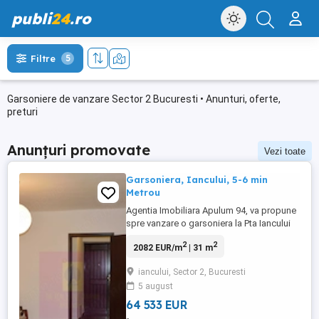
publi
24
.ro
Filtre
5
Garsoniere de vanzare Sector 2 Bucuresti • Anunturi, oferte,
preturi
Anunțuri promovate
Vezi toate
Garsoniera, Iancului, 5-6 min
Metrou
Agentia Imobiliara Apulum 94, va propune
spre vanzare o garsoniera la Pta Iancului
cu urmatoarele Caracteristici Suprafata 31
2
2
2082 EUR/m
| 31 m
mp An 1980 Semidecomandat Etaj 10 din
10 Optiuni interior: Aer conditionat
iancului, Sector 2, Bucuresti
Apometre Balcon Debara Instalatii
5 august
electrice noi Instalatii sanitare noi Renovat
recent ...
64 533 EUR