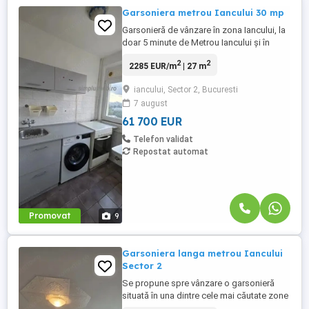
Garsoniera metrou Iancului 30 mp
Garsonieră de vânzare în zona Iancului, la
doar 5 minute de Metrou Iancului și în
apropiere de Colegiul Național „Iulia
2
2
2285 EUR/m
| 27 m
Hasdeu”. 30 mp, etaj 9/10, bloc reabilitat
termic, luminoasă și bine
iancului, Sector 2, Bucuresti
compartimentată. Zonă foarte bună, cu
7 august
acces rapid la transport, magazine, școli
și alte facilități. Se acceptă credit. ...
61 700 EUR
Telefon validat
Repostat automat
Promovat
9
Garsoniera langa metrou Iancului
Sector 2
Se propune spre vânzare o garsonieră
situată în una dintre cele mai căutate zone
ale Capitalei – Iancului, la doar 5 minute