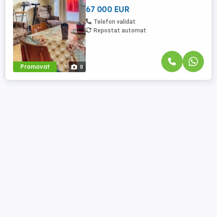
300 euro chiar din ...
67 000 EUR
Telefon validat
Repostat automat
Promovat
8