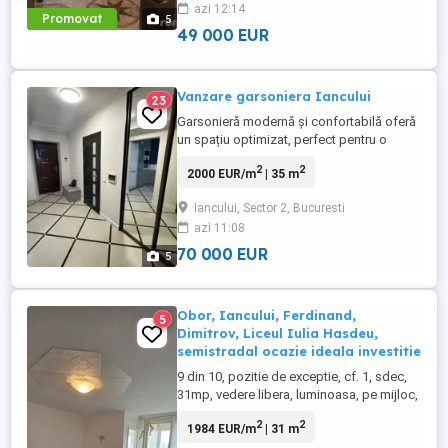
azi 12:14
fiind complet reabilitat termic si tehnic in
Promovat
5
anul 2016. Dispune ...
49 000 EUR
Vanzare garsoniera Iancului
23
Garsonieră modernă și confortabilă oferă
un spațiu optimizat, perfect pentru o
persoană sau un cuplu. Este intr-un bloc
2
2
2000 EUR/m
| 35 m
de aprtamente mari si familii (nu este in
bloc de garsoniere ), extrem de sigur si
Iancului, Sector 2, Bucuresti
linisit, in plus garsonira are doar 1 vecin
azi 11:08
(peretele este izolat fonic atat la
garsoniera cat si ...
70 000 EUR
5
Obor, Iancului, Ferdinand,
5
Dimitrov, Liceul Iulia Hasdeu,
semistradal ocazie ideala investitie
9 din 10, pozitie de exceptie, cf. 1, sdec,
31mp, vedere libera, luminoasa, pe mijloc,
bloc de garsoniere, fara risc seismic,
2
2
1984 EUR/m
| 31 m
reabilitat termic, 6 lifturi, bucatarie