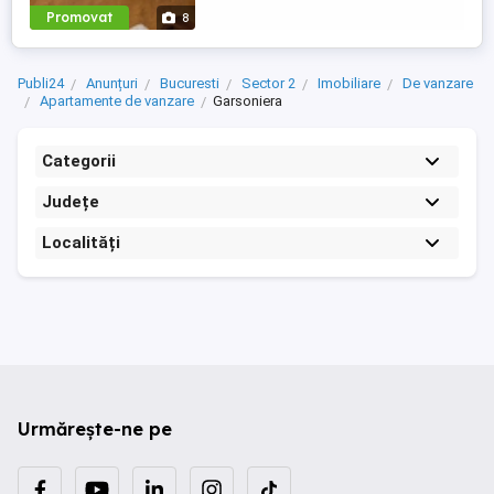
Promovat
8
Publi24
Anunțuri
Bucuresti
Sector 2
Imobiliare
De vanzare
Apartamente de vanzare
Garsoniera
Categorii
Județe
Localități
Urmărește-ne pe