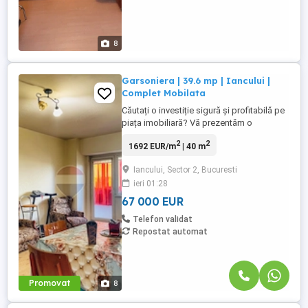
8
Garsoniera | 39.6 mp | Iancului |
Complet Mobilata
Căutați o investiție sigură și profitabilă pe
piața imobiliară? Vă prezentăm o
garsonieră excelentă, nu doar un cămin
2
2
1692 EUR/m
| 40 m
primitor, ci și o oportunitate financiară de
neratat! Situată pe Aleea Cislău nr. 4,
Iancului, Sector 2, Bucuresti
această proprietate vine cu un chiriaș
ieri 01:28
stabil, generând un venit pasiv lunar de
300 euro chiar din ...
67 000 EUR
Telefon validat
Repostat automat
Promovat
8