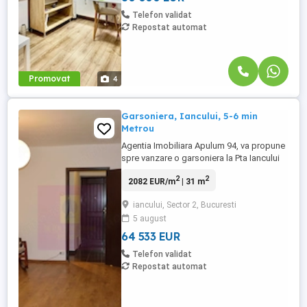
Telefon validat
Repostat automat
Promovat
4
Garsoniera, Iancului, 5-6 min
Metrou
Agentia Imobiliara Apulum 94, va propune
spre vanzare o garsoniera la Pta Iancului
cu urmatoarele Caracteristici Suprafata 31
2
2
2082 EUR/m
| 31 m
mp An 1980 Semidecomandat Etaj 10 din
10 Optiuni interior: Aer conditionat
iancului, Sector 2, Bucuresti
Apometre Balcon Debara Instalatii
5 august
electrice noi Instalatii sanitare noi Renovat
recent ...
64 533 EUR
Telefon validat
Repostat automat