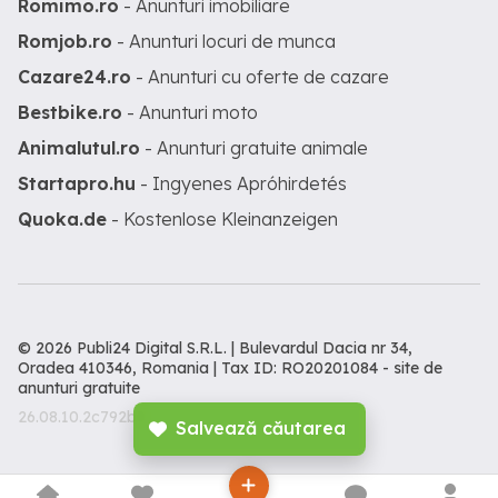
Romimo.ro
- Anunturi imobiliare
Romjob.ro
- Anunturi locuri de munca
Cazare24.ro
- Anunturi cu oferte de cazare
Bestbike.ro
- Anunturi moto
Animalutul.ro
- Anunturi gratuite animale
Startapro.hu
- Ingyenes Apróhirdetés
Quoka.de
- Kostenlose Kleinanzeigen
© 2026 Publi24 Digital S.R.L. | Bulevardul Dacia nr 34,
Oradea 410346, Romania | Tax ID: RO20201084 -
site de
anunturi gratuite
26.08.10.2c792b3
Salvează căutarea