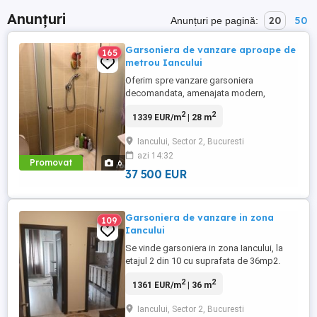
Anunțuri
20
50
Anunțuri pe pagină:
Garsoniera de vanzare aproape de
165
metrou Iancului
Oferim spre vanzare garsoniera
decomandata, amenajata modern,
complet mobilata si utilata, etaj 2 cu o
2
2
1339 EUR/m
| 28 m
suprafata utila de 28 mp2. Aproximativ 5
min de mers pana la Metrou Iancului.
Iancului, Sector 2, Bucuresti
Disponibila imediat.
azi 14:32
Promovat
6
37 500 EUR
Garsoniera de vanzare in zona
109
Iancului
Se vinde garsoniera in zona Iancului, la
etajul 2 din 10 cu suprafata de 36mp2.
Dispunerea este ideala datorita accesului
2
2
1361 EUR/m
| 36 m
facil atat la majoritatea mijloacelor de
transport in comun cat si magazine si
Iancului, Sector 2, Bucuresti
supermarket. Blocul este foarte calduros,