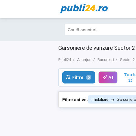
publi
24
.ro
Toate
Filtre
AI
5
13
Garsoniere de vanzare Sector 2 B
Publi24
Anunțuri
Bucuresti
Sector 2
Toat
Filtre
AI
5
13
→
Filtre active:
Imobiliare
Garsoniera