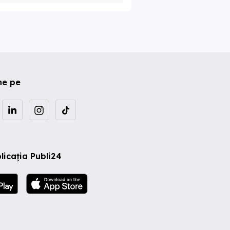
ne pe
licația Publi24