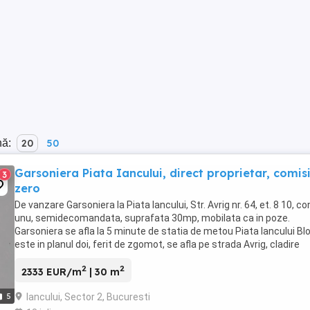
nă:
20
50
Garsoniera Piata Iancului, direct proprietar, comis
3
zero
De vanzare Garsoniera la Piata Iancului, Str. Avrig nr. 64, et. 8 10, co
unu, semidecomandata, suprafata 30mp, mobilata ca in poze.
Garsoniera se afla la 5 minute de statia de metou Piata Iancului Bl
este in planul doi, ferit de zgomot, se afla pe strada Avrig, cladire
anvelopata si foarte ...
2
2
2333 EUR/m
| 30 m
Iancului, Sector 2, Bucuresti
5