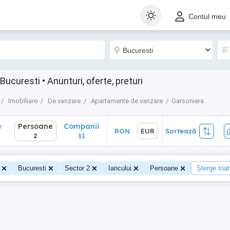
Persoane
Companii
RON
EUR
Sortează
Contul meu
2
11
ucuresti • Anunturi, oferte, preturi
Imobiliare
De vanzare
Apartamente de vanzare
Garsoniera
e
Persoane
Companii
RON
EUR
Sortează
2
11
Bucuresti
Sector 2
Iancului
Persoane
Șterge toate