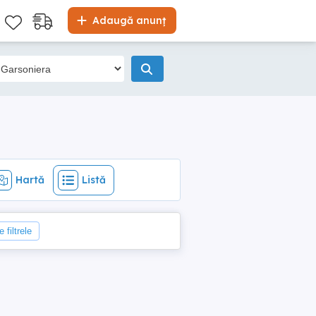
Hartă
Listă
Adaugă anunț
Hartă
Listă
 filtrele