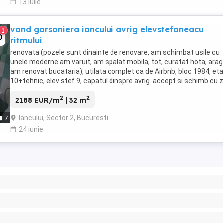
13 iulie
vand garsoniera iancului avrig elevstefaneacu
1
ritmului
renovata (pozele sunt dinainte de renovare, am schimbat usile cu
unele moderne am varuit, am spalat mobila, tot, curatat hota, arag
am renovat bucataria), utilata complet ca de Airbnb, bloc 1984, eta
10+tehnic, elev stef 9, capatul dinspre avrig. accept si schimb cu 
centrala Bucuresti ...
2
2
2188 EUR/m
| 32 m
Iancului, Sector 2, Bucuresti
7
24 iunie