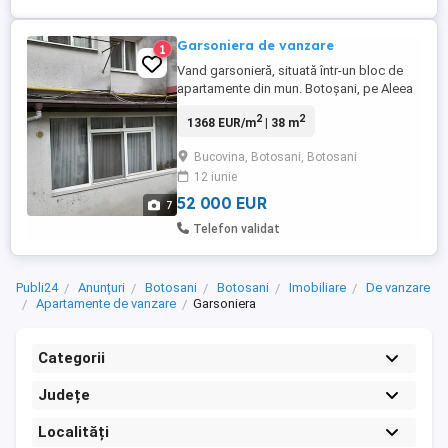
Garsoniera de vanzare
1
Vand garsonieră, situată într-un bloc de
apartamente din mun. Botoșani, pe Aleea
Bucovina, la parter, într-o zonă foarte
2
2
1368 EUR/m
| 38 m
liniștită și bine poziționată. Garsoniera are
o suprafață de aproximativ 27 mp, este
Bucovina, Botosani, Botosani
decomandată, având bucătăria mare și
12 iunie
balcon de 11 mp. Dotări și facilități: - gaz
separat; - ...
52 000 EUR
7
Telefon validat
Publi24
Anunțuri
Botosani
Botosani
Imobiliare
De vanzare
Apartamente de vanzare
Garsoniera
Categorii
Județe
Localități