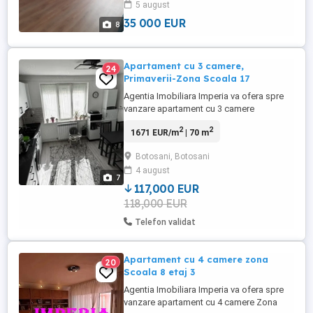
5 august
nationala nr.12, la 2 min de statia de
autobuz. 35.000 ...
35 000 EUR
8
Apartament cu 3 camere,
24
Primaverii-Zona Scoala 17
Agentia Imobiliara Imperia va ofera spre
vanzare apartament cu 3 camere
Primaverii-Zona Scoala 17, parter inalt
2
2
1671 EUR/m
| 70 m
decomandat, 70mp utili mobilat si utilat
termoizolatie, bloc din caramida centrala
Botosani, Botosani
termica, aer condiționat instalatii noi Pret:
4 august
117.000E negociabil. Telefon
7
_0_7_5_3_0_2_8 ...
117,000 EUR
118,000 EUR
Telefon validat
Apartament cu 4 camere zona
20
Scoala 8 etaj 3
Agentia Imobiliara Imperia va ofera spre
vanzare apartament cu 4 camere Zona