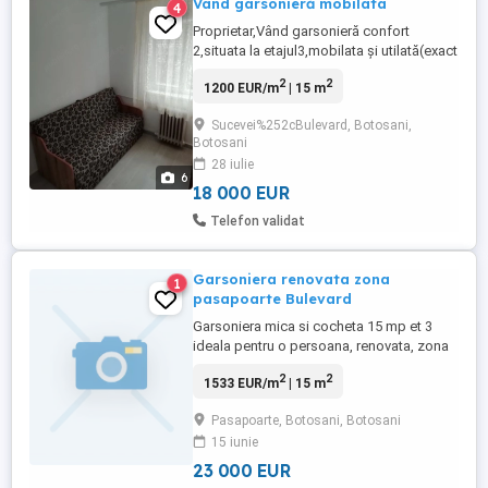
Vând garsonieră mobilata
4
Proprietar,Vând garsonieră confort
2,situata la etajul3,mobilata și utilată(exact
că în poze) căldură Modern Calor perfecta
2
2
1200 EUR/m
| 15 m
pentru investiție(chirie)str.Colonel
Tomoroveanu,preț.18000
Sucevei%252cBulevard, Botosani,
.Tel.0_7_4_1_9_4_7_9_2_5.
Botosani
28 iulie
6
18 000 EUR
Telefon validat
Garsoniera renovata zona
1
pasapoarte Bulevard
Garsoniera mica si cocheta 15 mp et 3
ideala pentru o persoana, renovata, zona
pasapoarte bulevard pentru detalii sunati
2
2
1533 EUR/m
| 15 m
Pasapoarte, Botosani, Botosani
15 iunie
23 000 EUR