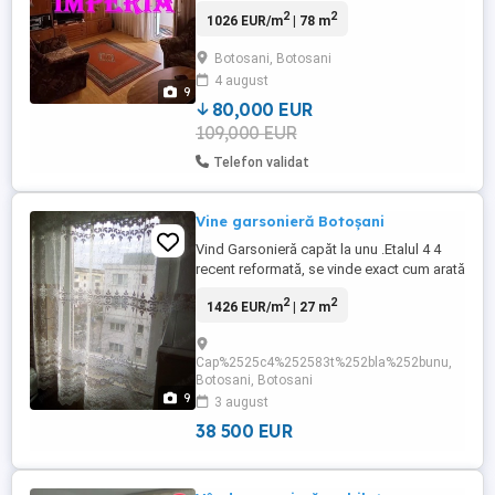
Scoala 8- T.Vladimirescu etaj 3,
2
2
1026 EUR/m
| 78 m
termoizolatie 78 mp, 2 balcoane, 2 bai
decomandat, centrala termica
Botosani, Botosani
Apartamentul se vinde mobilat și utilat.
4 august
Pret: 80.000E
9
TELEFON:_0_7_5_3_0_2_8_1_0_8
80,000 EUR
109,000 EUR
Telefon validat
Vine garsonieră Botoșani
Vind Garsonieră capăt la unu .Etalul 4 4
recent reformată, se vinde exact cum arată
în fotografii . AC
2
2
1426 EUR/m
| 27 m
Cap%2525c4%252583t%252bla%252bunu,
Botosani, Botosani
9
3 august
38 500 EUR