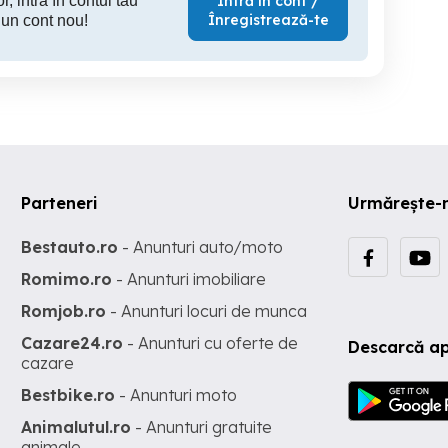
r, intră în contul tău
Intră în cont /
Înregistrează-te
 un cont nou!
Parteneri
Urmărește-
Bestauto.ro
- Anunturi auto/moto
Romimo.ro
- Anunturi imobiliare
Romjob.ro
- Anunturi locuri de munca
Cazare24.ro
- Anunturi cu oferte de
Descarcă ap
cazare
Bestbike.ro
- Anunturi moto
Animalutul.ro
- Anunturi gratuite
animale