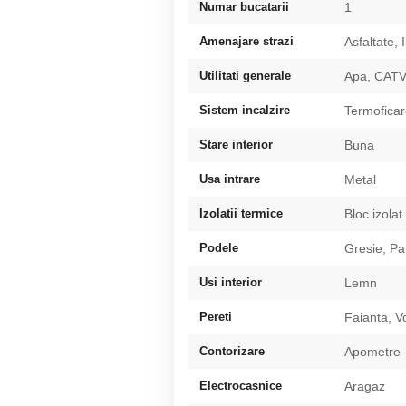
Numar bucatarii
1
Amenajare strazi
Asfaltate, 
Utilitati generale
Apa, CATV,
Sistem incalzire
Termofica
Stare interior
Buna
Usa intrare
Metal
Izolatii termice
Bloc izolat
Podele
Gresie, Pa
Usi interior
Lemn
Pereti
Faianta, V
Contorizare
Apometre
Electrocasnice
Aragaz