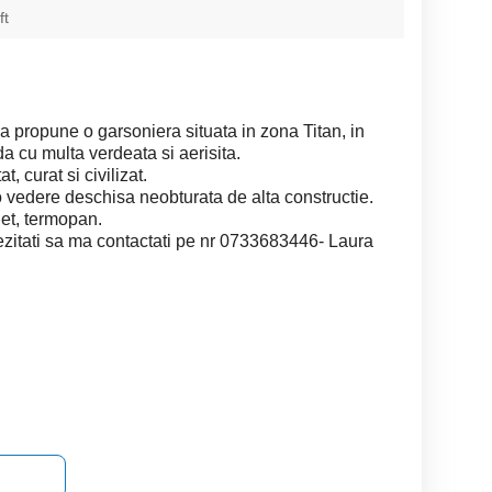
ft
propune o garsoniera situata in zona Titan, in
da cu multa verdeata si aerisita.
t, curat si civilizat.
 o vedere deschisa neobturata de alta constructie.
het, termopan.
u ezitati sa ma contactati pe nr 0733683446- Laura