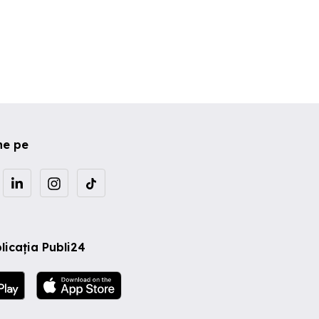
ne pe
licația Publi24