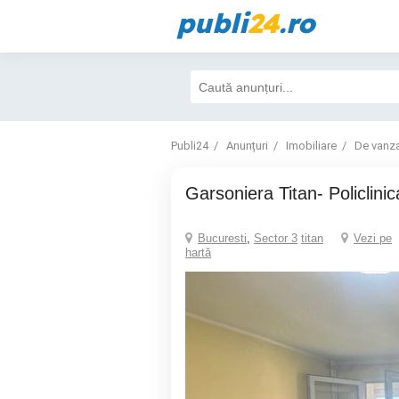
publi
24
.ro
Publi24
Anunțuri
Imobiliare
De vanz
Garsoniera Titan- Policlinic
Bucuresti
,
Sector 3
titan
Vezi pe
hartă