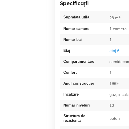
Specificații
2
Suprafata utila
28 m
Numar camere
1 camera
Numar bai
1
Etaj
etaj 6
Compartimentare
semideco
Confort
1
Anul constructiei
1969
Incalzire
gaz, incalz
Numar niveluri
10
Structura de
beton
rezistenta