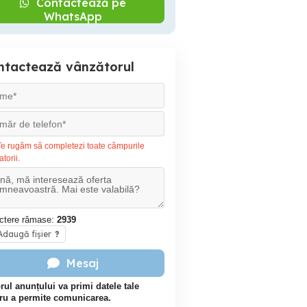
Contactează pe
WhatsApp
ntactează vânzătorul
e rugăm să completezi toate câmpurile
atorii.
ctere rămase:
2939
daugă fișier
?
Mesaj
rul anunțului va primi datele tale
ru a permite comunicarea.