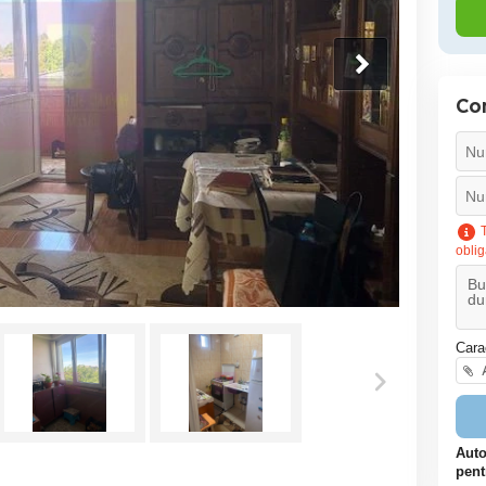
Co
T
oblig
Cara
A
Auto
pent