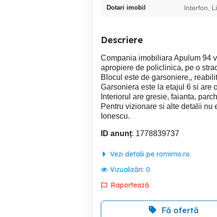
Dotari imobil
Interfon, Li
Descriere
Compania imobiliara Apulum 94 va 
apropiere de policlinica, pe o stra
Blocul este de garsoniere,, reabilita
Garsoniera este la etajul 6 si are
Interiorul are gresie, faianta, parc
Pentru vizionare si alte detalii n
Ionescu.
ID anunț
: 1778839737
Vezi detalii pe romimo.ro
Vizualizări:
0
Raportează
Fă ofertă