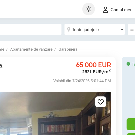
Contul meu
are
Apartamente de vanzare
Garsoniera
65 000
EUR
T
a.
2
2321 EUR/m
Valabil din 7/24/2026 5:01:44 PM