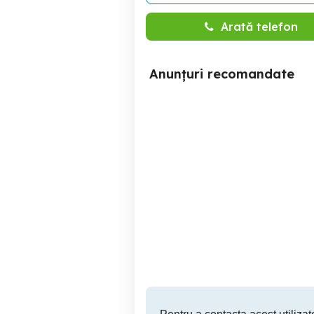
Arată telefon
Anunțuri recomandate
Garsoniera | 39.6 mp |
Garsoniera Decomandata /
Iancului | Complet
M
Mobilata
Sector 2
67,000 EUR