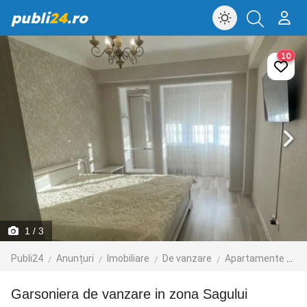
publi
24
.ro
10
1
/ 3
Publi24
Anunțuri
Imobiliare
De vanzare
Apartamente de vanzare
Garsoniera de vanzare in zona Sagului