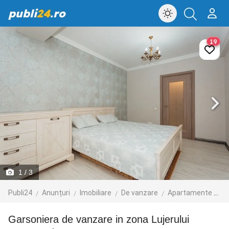
publi
24
.ro
19
1
/ 3
Publi24
Anunțuri
Imobiliare
De vanzare
Apartamente de vanzare
Garsoniera de vanzare in zona Lujerului