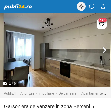
publi
24
.ro
126
1
/ 8
Publi24
Anunțuri
Imobiliare
De vanzare
Apartamente de vanzare
Garsoniera de vanzare in zona Berceni 5