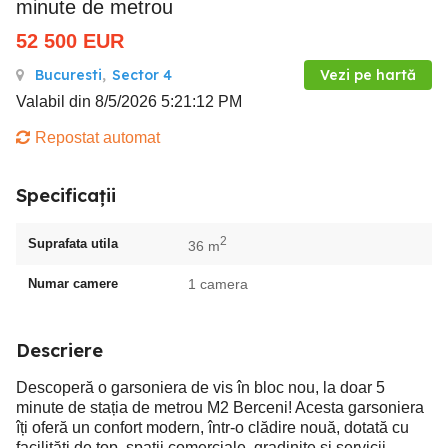
minute de metrou
52 500
EUR
Bucuresti
,
Sector 4
Vezi pe hartă
Valabil din 8/5/2026 5:21:12 PM
Repostat automat
Specificații
2
Suprafata utila
36 m
Numar camere
1 camera
Descriere
Descoperă o garsoniera de vis în bloc nou, la doar 5
minute de stația de metrou M2 Berceni! Acesta garsoniera
îți oferă un confort modern, într-o clădire nouă, dotată cu
facilități de top, spatii comerciale, gradinite si servicii