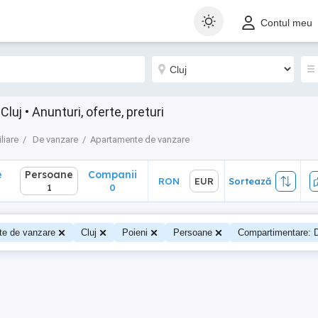
Persoane
Companii
RON
EUR
Sortează
Contul meu
1
0
uj • Anunturi, oferte, preturi
liare
De vanzare
Apartamente de vanzare
e
Persoane
Companii
RON
EUR
Sortează
1
0
te de vanzare
Cluj
Poieni
Persoane
Compartimentare: