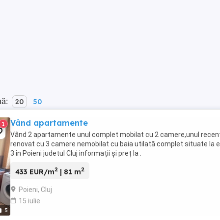
nă:
20
50
Vând apartamente
1
Vând 2 apartamente unul complet mobilat cu 2 camere,unul recen
renovat cu 3 camere nemobilat cu baia utilată complet situate la e
3 în Poieni judetul Cluj informații și preț la .
2
2
433 EUR/m
| 81 m
Poieni, Cluj
15 iulie
5