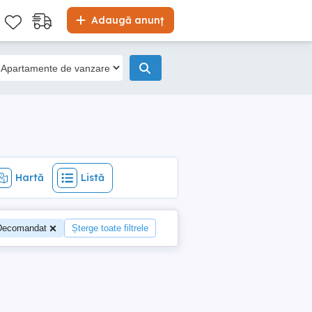
Hartă
Listă
Adaugă anunț
Hartă
Listă
 Decomandat
Șterge toate filtrele