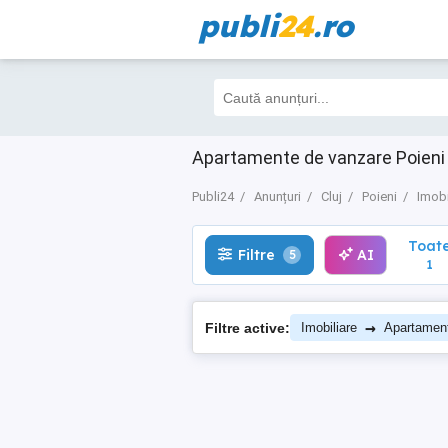
publi
24
.ro
Toate
Filtre
AI
5
1
Apartamente de vanzare Poieni Cl
Publi24
Anunțuri
Cluj
Poieni
Imobi
Toat
Filtre
AI
5
1
→
Filtre active:
Imobiliare
Apartamen